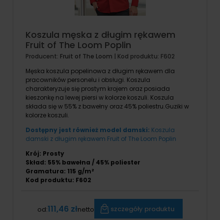
Koszula męska z długim rękawem
Fruit of The Loom Poplin
Producent:
Fruit of The Loom
| Kod produktu:
F602
Męska koszula popelinowa z długim rękawem dla
pracowników personelu i obsługi. Koszula
charakteryzuje się prostym krojem oraz posiada
kieszonkę na lewej piersi w kolorze koszuli. Koszula
składa się w 55% z bawełny oraz 45% poliestru.Guziki w
kolorze koszuli.
Dostępny jest również model damski:
Koszula
damski z długim rękawem Fruit of The Loom Poplin
Krój: Prosty
Skład: 55% bawełna / 45% poliester
Gramatura: 115 g/m²
Kod produktu: F602
111,46 zł
szczegóły produktu
od:
netto