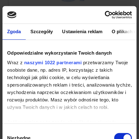
Koszula męska Slim Fit Malfini
Dynamic
Zgoda
Szczegóły
Ustawienia reklam
O plikach c
Producent:
Ubrania z własnym nadrukiem od Malfini
Premium
| Kod produktu:
262
Męska koszula biznesowa o taliowanym kroju typu slim
Odpowiedzialne wykorzystanie Twoich danych
fit. Koszula posiada rękawy z dwiema zakładkami
zapinanymi na guzik. Perłowe guziki dopasowane
Wraz z
naszymi 1022 partnerami
przetwarzamy Twoje
kolorystycznie do koloru materiału. Z tyłu koszuli
osobiste dane, np. adres IP, korzystając z takich
znajdują się zaszewki poprawiające fason. Model
posiada wzmocnienie kołnierzyka oraz zaokrąglony dół.
technologii jak pliki cookie, w celu wyświetlania
Dzięki zastosowaniu specjalnej mieszanki splotu
spersonalizowanych reklam i treści, analizowania tychże,
płóciennego bawełny i poliestru koszula jest bardzo
wychodzenia naprzeciw oczekiwaniom użytkowników i
trwała i łatwa w utrzymaniu.
rozwoju produktów. Masz wybór odnośnie tego, kto
Dostępny jest również model damski:
Koszula
używa Twoich danych i w jakich celach to robi.
damska Slim Fit Malfini Dynamic
Krój: Lekko dopasowany
Jeśli wyrazisz na to zgodę, chcielibyśmy również:
Skład: 60% bawełna płócienna / 40% poliester
Gramatura: 105 g/m²
Gromadzić dane dotyczące Twojej lokalizacji
Wybór
Kod produktu: 262
geograficznej z dokładnością nawet do kilku metrów
Niezbędne
zgody