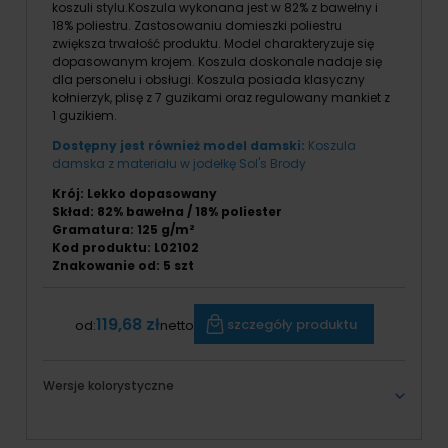
koszuli stylu.Koszula wykonana jest w 82% z bawełny i
18% poliestru. Zastosowaniu domieszki poliestru
zwiększa trwałość produktu. Model charakteryzuje się
dopasowanym krojem. Koszula doskonale nadaje się
dla personelu i obsługi. Koszula posiada klasyczny
kołnierzyk, plisę z 7 guzikami oraz regulowany mankiet z
1 guzikiem.
Dostępny jest również model damski:
Koszula
damska z materiału w jodełkę Sol's Brody
Krój: Lekko dopasowany
Skład: 82% bawełna / 18% poliester
Gramatura: 125 g/m²
Kod produktu: L02102
Znakowanie od: 5 szt
119,68 zł
szczegóły produktu
od:
netto
Wersje kolorystyczne