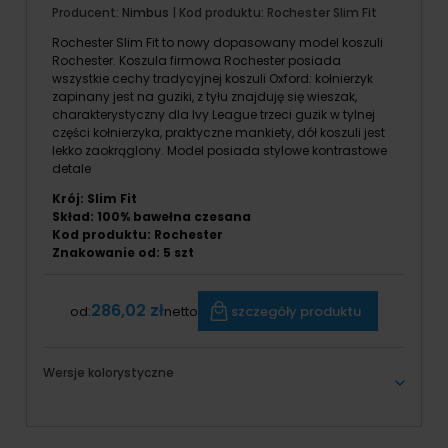
Producent:
Nimbus
| Kod produktu:
Rochester Slim Fit
Rochester Slim Fit to nowy dopasowany model koszuli
Rochester. Koszula firmowa Rochester posiada
wszystkie cechy tradycyjnej koszuli Oxford: kołnierzyk
zapinany jest na guziki, z tyłu znajduję się wieszak,
charakterystyczny dla Ivy League trzeci guzik w tylnej
części kołnierzyka, praktyczne mankiety, dół koszuli jest
lekko zaokrąglony. Model posiada stylowe kontrastowe
detale
Krój: Slim Fit
Skład: 100% bawełna czesana
Kod produktu: Rochester
Znakowanie od: 5 szt
286,02 zł
szczegóły produktu
od:
netto
Wersje kolorystyczne