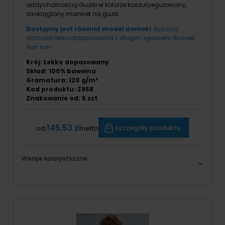
oddychalnością.Guziki w kolorze koszuli,regulowany,
zaokrąglony mankiet na guzik.
Dostępny jest również model damski
: Koszula
damska lekko dopasowana z długim rękawem Russell
Non Iron
Krój: Lekko dopasowany
Skład: 100% bawełna
Gramatura: 120 g/m²
Kod produktu: Z958
Znakowanie od: 5 szt
145,53 zł
szczegóły produktu
od:
netto
Wersje kolorystyczne