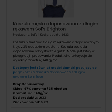
Koszula męska dopasowana z długim
rękawem Sol's Brighton
Producent:
Sol's
| Kod produktu:
L633
Koszula biznesowa z długim rękawem o dopasowanym
kroju z 3% dodatkiem elastanu. Koszula posiada
dopasowane kolorystycznie guziki. Model jest łatwy w
pielęgnacji i prasowaniu. Produkt charakteryzuje się
wysoką gramaturą 140 g/m² .
Dostępny jest również model damski pasujący do
pary:
Koszula damska dopasowana z długim
rękawem Sol's Eden
Krój: Dopasowany
Skład: 97% bawełna / 3% elastan
Gramatura: 140g/m²
Kod produktu: L633
Znakowanie od: 5 szt