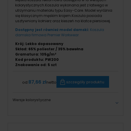
kolorystycznych.Koszula wykonana jest z łatwego w
utrzymaniu materiału typu Easy-Care. Model wyróżnia
się klasycznym męskim krojem.Koszula posiada
usztywniony kołnierz oraz kieszeń na klatce piersiowej.
Dostępny jest również model damski:
Koszula
damska firmowa Premier Workwear
Krój: Lekko dopasowany
Skład: 65% poliester / 35% bawełna
Gramatura: 105g/m²
Kod produktu: PW200
Znakowanie od: 5 szt
87,66 zł
szczegóły produktu
od:
netto
Wersje kolorystyczne