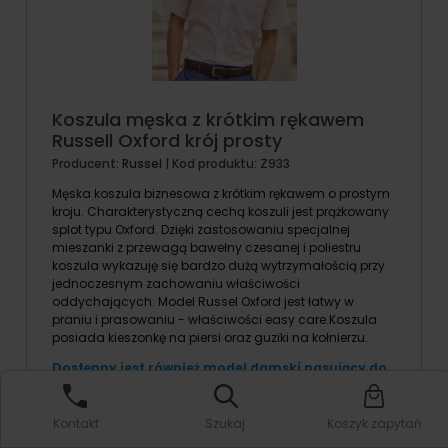
Koszula męska z krótkim rękawem
Russell Oxford krój prosty
Producent:
Russel
| Kod produktu:
Z933
Męska koszula biznesowa z krótkim rękawem o prostym
kroju. Charakterystyczną cechą koszuli jest prążkowany
splot typu Oxford. Dzięki zastosowaniu specjalnej
mieszanki z przewagą bawełny czesanej i poliestru
koszula wykazuję się bardzo dużą wytrzymałością przy
jednoczesnym zachowaniu właściwości
oddychających. Model Russel Oxford jest łatwy w
praniu i prasowaniu - właściwości easy care.Koszula
posiada kieszonkę na piersi oraz guziki na kołnierzu.
Dostępny jest również model damski pasujący do
pary:
Koszula damska dopasowana z krótkim
rękawem Russel Oxford
Kontakt
Szukaj
Koszyk zapytań
Krój: Prosty