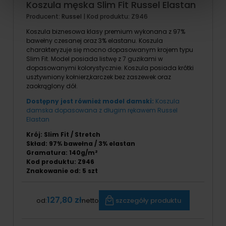
Koszula męska Slim Fit Russel Elastan
Producent:
Russel
| Kod produktu:
Z946
Koszula biznesowa klasy premium wykonana z 97%
bawełny czesanej oraz 3% elastanu. Koszula
charakteryzuje się mocno dopasowanym krojem typu
Slim Fit. Model posiada listwę z 7 guzikami w
dopasowanymi kolorystycznie. Koszula posiada krótki
usztywniony kołnierz,karczek bez zaszewek oraz
zaokrąglony dół.
Dostępny jest również model damski:
Koszula
damska dopasowana z długim rękawem Russel
Elastan
Krój: Slim Fit / Stretch
Skład: 97% bawełna / 3% elastan
Gramatura: 140g/m²
Kod produktu: Z946
Znakowanie od: 5 szt
127,80 zł
szczegóły produktu
od:
netto