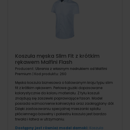
Koszula męska Slim Fit z krótkim
rękawem Malfini Flash
Producent:
Ubrania z własnym nadrukiem od Malfini
Premium
| Kod produktu:
260
Męska koszula biznesowa o taliowanym kroju typu slim
fit z krótkim rękawem. Perłowe guziki dopasowane
kolorystycznie do koloru materiału. Z tyłu koszuli
znajdują się zaszewki poprawiające fason. Model
posiada wzmocnienie kołnierzyka oraz zaokrąglony dół.
Dzięki zastosowaniu specjalnej mieszanki splotu
płóciennego bawełny i poliestru koszula jest bardzo
trwała i łatwa w utrzymaniu.
Dostępny jest również model damski:
Koszula