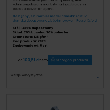
kołnierz,regulowane mankiety na 2 guziki oraz nie
posiada kieszonki na piersi.
Dostępny jest również model damski:
Koszula
damska dopasowana z krótkim rękawem Russel Oxford
Krój: Lekko dopasowany
Skład: 70% bawełna 30% poliester
Gramatura: 135 g/m²
Kod produktu: Z923
Znakowanie od: 5 szt
100,51 zł
szczegóły produktu
od:
netto
Wersje kolorystyczne