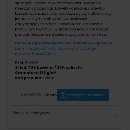
splot typu Oxford. Dzięki zastosowaniu specjalnej
mieszanki z przewagą bawełny czesanej i poliestru
koszula wykazuję się bardzo dużą wytrzymałością przy
jednoczesnym zachowaniu właściwości
oddychających. Model Russel Oxford jest łatwy w
praniu i prasowaniu - właściwości easy care.Koszula
posiada kieszonkę na piersi oraz guziki na kołnierzu
Dostępny jest również model damski pasujący do
pary:
Koszula damska dopasowana z długim
rękawem Russel Oxford
Krój: Prosty
Skład: 70% bawełna / 30% poliester
Gramatura: 135 g/m²
Kod produktu: Z932
108,92 zł
szczegóły produktu
od:
netto
Wersje kolorystyczne