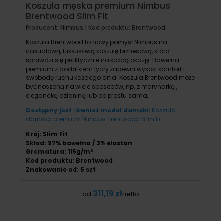
Koszula męska premium Nimbus
Brentwood Slim Fit
Producent:
Nimbus
| Kod produktu:
Brentwood
Koszula Brentwood to nowy pomysł Nimbus na
casualową, luksusową koszulę biznesową, która
sprawdzi się praktycznie na każdą okazję. Bawełna
premium z dodatkiem lycry zapewni wysoki komfort i
swobodę ruchu każdego dnia. Koszula Brentwood może
być noszoną na wiele sposobów, np. z marynarką ,
elegancką dzianiną lub po prostu sama.
Dostępny jest również model damski:
Koszula
damska premium Nimbus Brentwood Slim Fit
Krój: Slim Fit
Skład: 97% bawełna / 3% elastan
Gramatura: 115g/m²
Kod produktu: Brentwood
Znakowanie od: 5 szt
311,19 zł
od:
netto