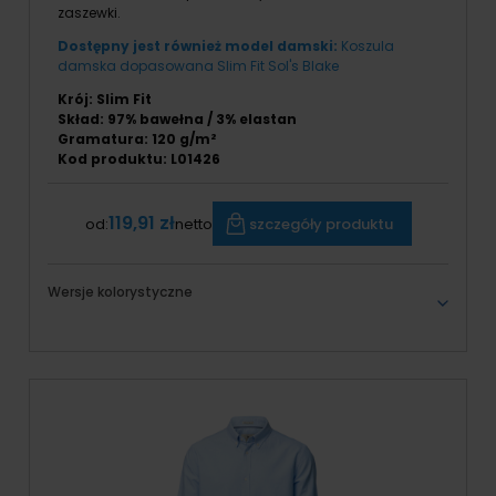
zaszewki.
Dostępny jest również model damski:
Koszula
damska dopasowana Slim Fit Sol's Blake
Krój: Slim Fit
Skład: 97% bawełna / 3% elastan
Gramatura: 120 g/m²
Kod produktu: L01426
119,91 zł
szczegóły produktu
od:
netto
Wersje kolorystyczne