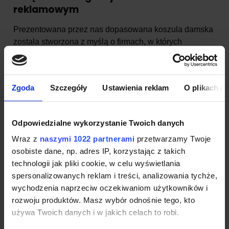
reklamowym
Prezentowana przez nas dopasowana koszula damska
została stworzona z myślą o firmach, w których
elegancja łączona jest z profesjonalizmem. Nasza
usługa umożliwia wykonanie na jej powierzchni w
dowolnym miejscu nadruku, haftu komputerowego bądź
Zgoda
Szczegóły
Ustawienia reklam
O plikach c
naszywki logo firmowego z wykorzystaniem najwyższej
jakości technologii. Dzięki temu elegancka koszula
damska zyska reklamowy charakter i stanie się
Odpowiedzialne wykorzystanie Twoich danych
atrakcyjną wizytówką firmy. Sprawdzi się zarówno jako
Wraz z
naszymi 1022 partnerami
przetwarzamy Twoje
nieodłączny, codzienny element stylizacji każdego
osobiste dane, np. adres IP, korzystając z takich
pracownika, jak i strój na specjalne spotkania
technologii jak pliki cookie, w celu wyświetlania
biznesowe, eventy branżowe, czy ważne negocjacje z
spersonalizowanych reklam i treści, analizowania tychże,
klientami. Stylowy ubiór pracownika pozwoli na
wychodzenia naprzeciw oczekiwaniom użytkowników i
wyróżnienie firmy spośród innych na rynku, co sprzyja
rozwoju produktów. Masz wybór odnośnie tego, kto
skuteczności jej działań i pozyskiwania nowych
używa Twoich danych i w jakich celach to robi.
konsumentów. Dodatkowo dopasowana koszula
damska może posłużyć jako wyjątkowy produkt