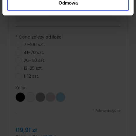
Znakowanie na
Odmowa
Zobacz nasze
odzieży już od 5
realizacje →
sztuk
*
Cena zależy od ilości:
71-100 szt.
41-70 szt.
26-40 szt.
13-25 szt.
1-12 szt.
Kolor:
*
Pole wymagane
119,91 zł