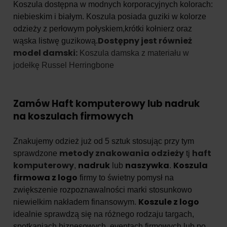
Koszula dostępna w modnych korporacyjnych kolorach:
niebieskim i białym. Koszula posiada guziki w kolorze
odzieży z perłowym połyskiem,krótki kołnierz oraz
Dostępny jest również
wąska listwę guzikową.
model damski:
Koszula damska z materiału w
jodełkę Russel Herringbone
Zamów Haft komputerowy lub nadruk
na koszulach firmowych
Znakujemy odzież już od 5 sztuk stosując przy tym
metody znakowania odzieży
haft
sprawdzone
tj
komputerowy
nadruk
naszywka
Koszula
,
lub
.
firmowa z logo
firmy to świetny pomysł na
zwiększenie rozpoznawalności marki stosunkowo
Koszule z logo
niewielkim nakładem finansowym.
idealnie sprawdzą się na różnego rodzaju targach,
spotkaniach biznesowych, eventach firmowych lub po