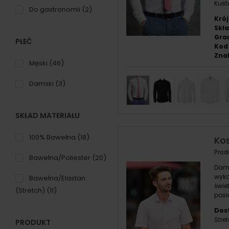
Kus
Do gastronomii
(2)
Krój
Skła
Gra
PŁEĆ
Kod
Znak
Męski
(46)
Damski
(3)
SKŁAD MATERIAŁU
100% Bawełna
(18)
Kos
Prod
Bawełna/Poliester
(20)
Dams
wyko
Bawełna/Elastan
świe
(Stretch)
(11)
posi
Dost
Stre
PRODUKT