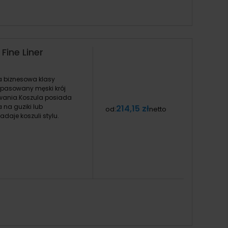
Fine Liner
la biznesowa klasy
opasowany męski krój
sowania.Koszula posiada
 na guziki lub
214,15 zł
od:
netto
aje koszuli stylu.