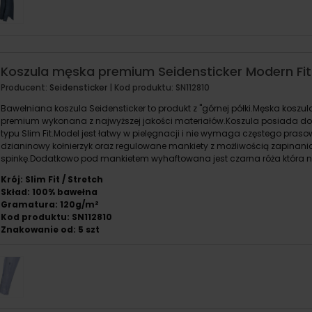
Koszula męska premium Seidensticker Modern Fit 
Producent:
Seidensticker
| Kod produktu:
SN112810
Bawełniana koszula Seidensticker to produkt z "górnej półki.Męska koszu
premium wykonana z najwyższej jakości materiałów.Koszula posiada d
typu Slim Fit.Model jest łatwy w pielęgnacji i nie wymaga częstego pra
dzianinowy kołnierzyk oraz regulowane mankiety z możliwością zapinania
spinkę.Dodatkowo pod mankietem wyhaftowana jest czarna róża która nad
Krój: Slim Fit / Stretch
Skład: 100% bawełna
Gramatura: 120g/m²
Kod produktu: SN112810
Znakowanie od: 5 szt