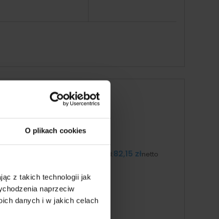
 Workwear Friday
ami w wewnętrznej części
i lub jako casualowa
O plikach cookies
m kołnierzu. Model posiada
82,15 zł
od:
netto
gim rękawem Premier
ąc z takich technologii jak
 wychodzenia naprzeciw
ch danych i w jakich celach