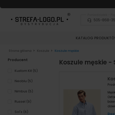
Poniedziałek - Pią
505-868-3
KATALOG PRODUKT
Strona główna
Koszule
Koszule męskie
Producent
Koszule męskie - 
Kustom Kit
(5)
Kos
Neoblu
(5)
Prod
Nimbus
(5)
Męsk
Oxfo
Russel
(9)
bawe
dow
Sol's
(6)
Dost