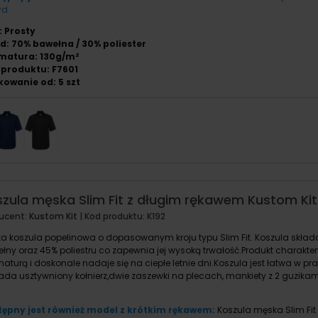
rd
: Prosty
d: 70% bawełna / 30% poliester
matura: 130g/m²
produktu: F7601
owanie od: 5 szt
zula męska Slim Fit z długim rękawem Kustom Kit
ucent:
Kustom Kit
| Kod produktu:
K192
a koszula popelinowa o dopasowanym kroju typu Slim Fit. Koszula składa
łny oraz 45% poliestru co zapewnia jej wysoką trwałość.Produkt charaktery
aturą i doskonale nadaje się na ciepłe letnie dni.Koszula jest łatwa w p
ada usztywniony kołnierz,dwie zaszewki na plecach, mankiety z 2 guzika
ępny jest również model z krótkim rękawem:
Koszula męska Slim Fit