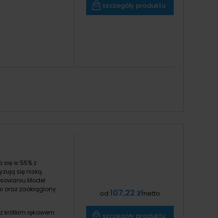
szczegóły produktu
 się w 55% z
zują się niską
rasowaniu.Model
mi oraz zaokrąglony
107,22 zł
od:
netto
 z krótkim rękawem
szczegóły produktu