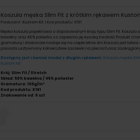
Koszula męska Slim Fit z krótkim rękawem Kustom
Producent:
Kustom Kit
| Kod produktu:
K191
Męska koszula popelinowa o dopasowanym kroju typu Slim Fit. Koszula s
bawełny oraz 45% poliestru co zapewnia jej wysoką trwałość.Produkt chara
gramaturą i doskonale nadaje się na ciepłe letnie dni.Koszula jest łatw
posiada usztywniony kołnierz,dwie zaszewki na plecach,oraz zaokrąglon
Dostępny jest również model z długim rękawem:
Koszula męska Slim
Kustom Kit
Krój: Slim Fit / Stretch
Skład: 55% bawełna / 45% poliester
Gramatura: 105g/m²
Kod produktu: K191
Znakowanie od: 5 szt