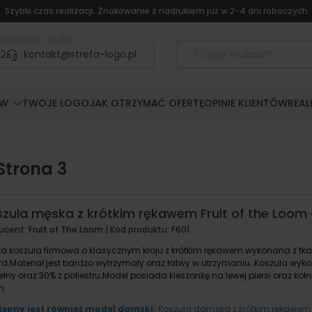
Szybki czas realizacji. Znakowanie z nadrukiem już w 2-4 dni roboczych
tek | 8:00 - 16:00
52
kontakt@strefa-logo.pl
ÓW
TWOJE LOGO
JAK OTRZYMAĆ OFERTĘ
OPINIE KLIENTÓW
REAL
Strona 3
zula męska z krótkim rękawem Fruit of the Loom
ucent:
Fruit of The Loom
| Kod produktu:
F601
a koszula firmowa o klasycznym kroju z krótkim rękawem wykonana z tka
rd.Materiał jest bardzo wytrzymały oraz łatwy w utrzymaniu. Koszula wyko
łny oraz 30% z poliestru.Model posiada kieszonkę na lewej piersi oraz kołn
n.
ępny jest również model damski:
Koszula damska z krótkim rękawem F