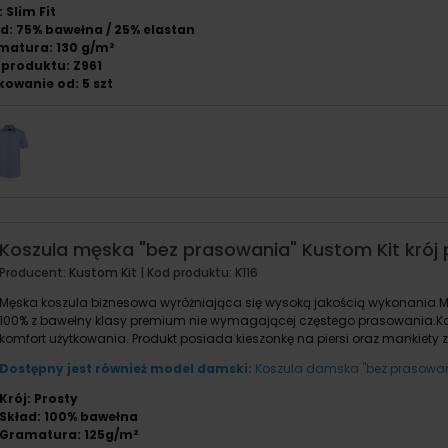
: Slim Fit
d: 75% bawełna / 25% elastan
matura: 130 g/m²
produktu: Z961
owanie od: 5 szt
Koszula męska "bez prasowania" Kustom Kit krój 
Producent:
Kustom Kit
| Kod produktu:
K116
Męska koszula biznesowa wyróżniająca się wysoką jakością wykonania.M
100% z bawełny klasy premium nie wymagającej częstego prasowania.K
komfort użytkowania. Produkt posiada kieszonkę na piersi oraz mankiety 
Dostępny jest również model damski:
Koszula damska "bez prasowania
Krój: Prosty
Skład: 100% bawełna
Gramatura: 125g/m²