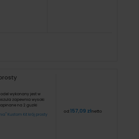
prosty
odel wykonany jest w
oszula zapewnia wysoki
zapinane na 2 guziki
157,09 zł
od:
netto
" Kustom Kit krój prosty