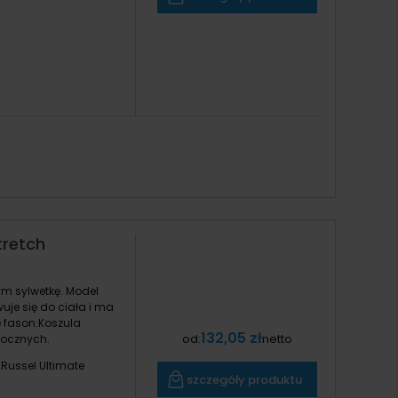
tretch
m sylwetkę. Model
je się do ciała i ma
e fason.Koszula
132,05 zł
od:
netto
bocznych.
Russel Ultimate
szczegóły produktu