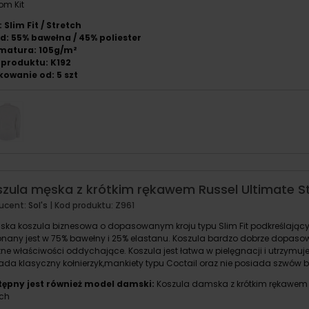
tom
Kit
: Slim Fit / Stretch
d: 55% bawełna / 45% poliester
matura: 105g/m²
 produktu: K192
owanie od: 5 szt
zula męska z krótkim rękawem Russel Ultimate S
ucent:
Sol's
| Kod produktu:
Z961
ka koszula biznesowa o dopasowanym kroju typu Slim Fit podkreślający
nany jest w 75% bawełny i 25% elastanu. Koszula bardzo dobrze dopasowu
tne właściwości oddychające. Koszula jest łatwa w pielęgnacji i utrzymuj
ada klasyczny kołnierzyk,mankiety typu Coctail oraz nie posiada szwów 
ępny jest również model damski:
Koszula damska z krótkim rękawem 
tch