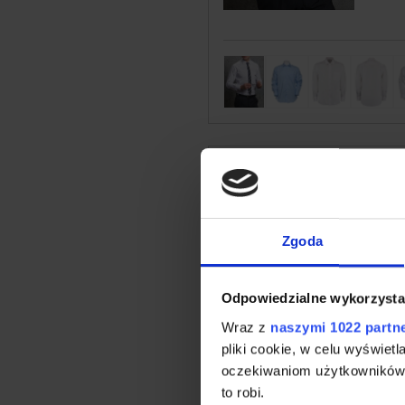
Produkt niedostępny
Zgoda
Odpowiedzialne wykorzysta
Wraz z
naszymi 1022 partn
pliki cookie, w celu wyświet
oczekiwaniom użytkowników i
to robi.