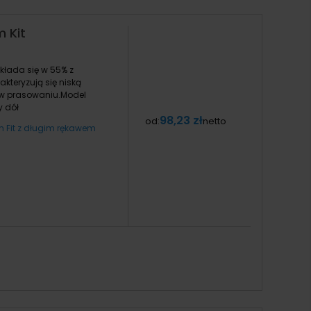
 Kit
kłada się w 55% z
kteryzują się niską
a w prasowaniu.Model
y dół
98,23 zł
od:
netto
 Fit z długim rękawem