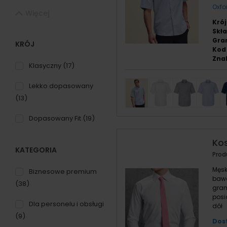
Oxfo
Więcej
Krój
Skła
Gra
KRÓJ
Kod 
Znak
Klasyczny
(17)
Lekko dopasowany
(13)
Dopasowany Fit
(19)
Kos
KATEGORIA
Prod
Męsk
Biznesowe premium
bawe
(38)
gram
posi
Dla personelu i obsługi
dół
(9)
Dost