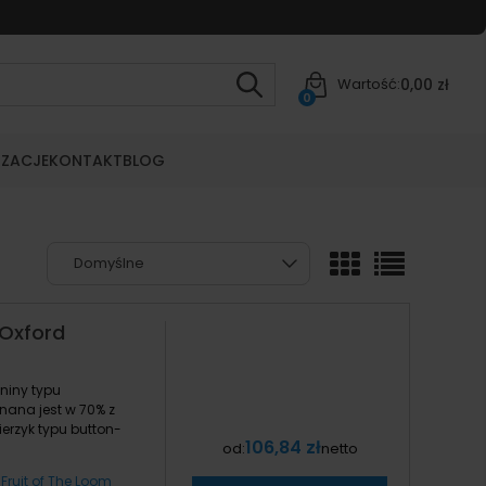
0,00 zł
Wartość:
0
IZACJE
KONTAKT
BLOG
 Oxford
niny typu
nana jest w 70% z
ierzyk typu button-
106,84 zł
od:
netto
ruit of The Loom