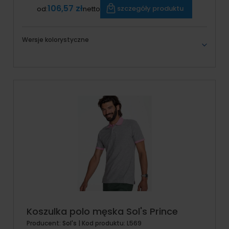
106,57 zł
szczegóły produktu
od:
netto
Wersje kolorystyczne
Koszulka polo męska Sol's Prince
Producent:
Sol's
| Kod produktu:
L569