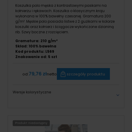
Koszulka polo męska z kontrastowymi paskami na
kołnierzu i rękawach. Koszulka o klasycznym kroju
wykonana w 100% bawełny czesanej. Gramatura 200
g/m². Męskie polo posiada listwe z 2 guzikami w kolorze
koszulki oraz kołnierz i ściągacze wykończone dzianiną
rib. Szwy boczne z rozcięciem.
Gramatura: 210 g/m²
Skład: 100% bawełna
Kod produktu: L569
Znakowanie od: 5 szt
79,76 zł
szczegóły produktu
od:
netto
Wersje kolorystyczne
Produkt niedostępny