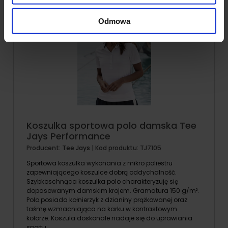
Produkt niedostępny
korzystania z ich usług.
Odmowa
Koszulka sportowa polo damska Tee
Jays Performance
Producent:
Tee Jays
| Kod produktu:
TJ7105
Sportowa koszulka wykonania z mikro poliestru
zapewniającego koszulce dobrą oddychalność.
Szybkoschnąca koszulka polo charakteryzuję się
dopasowanym damskim krojem. Gramatura 150 g/m².
Polo posiada kołnierzyk z dzianiny prążkowanej oraz
taśmę wzmacniająca na karku w kontrastowym
kolorze. Koszula doskonale nadaje się do uprawiania
sportu