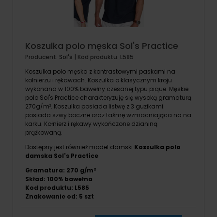
Koszulka polo męska Sol's Practice
Producent:
Sol's
| Kod produktu:
L585
Koszulka polo męska z kontrastowymi paskami na
kołnierzu i rękawach. Koszulka o klasycznym kroju
wykonana w 100% bawełny czesanej typu pique. Męskie
polo Sol's Practice charakteryzuję się wysoką gramaturą
270g/m². Koszulka posiada listwę z 3 guzikami.
posiada szwy boczne oraz taśmę wzmacniająca na na
karku. Kołnierz i rękawy wykończone dzianiną
prążkowaną.
Dostępny jest również model damski
Koszulka polo
damska Sol's Practice
Gramatura: 270 g/m²
Skład: 100% bawełna
Kod produktu: L585
Znakowanie od: 5 szt