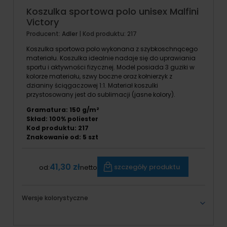
Koszulka sportowa polo unisex Malfini
Victory
Producent:
Adler
| Kod produktu:
217
Koszulka sportowa polo wykonana z szybkoschnącego
materiału. Koszulka idealnie nadaje się do uprawiania
sportu i aktywności fizycznej. Model posiada 3 guziki w
kolorze materiału, szwy boczne oraz kołnierzyk z
dzianiny ściągaczowej 1:1. Materiał koszulki
przystosowany jest do sublimacji (jasne kolory).
Gramatura: 150 g/m²
Skład: 100% poliester
Kod produktu: 217
Znakowanie od: 5 szt
41,30 zł
szczegóły produktu
od:
netto
Wersje kolorystyczne