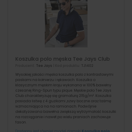
Koszulka polo męska Tee Jays Club
Producent:
Tee Jays
| Kod produktu:
TJ1402
Wysokiej jakości męska koszulka polo z kontrastowymi
paskami na kołnierzu i rękawach. Koszulka o
klasycznym męskim kroju wykonana w 100% bawełny
czesanej Ring-Spun typu pique. Męskie polo Tee Jays
Club charakteryzuję się gramaturą 215g/m². Koszulka
posiada listwę z 4 guzikami ,szwy boczne oraz taśmę
wzmacniająca na na ramionach. Podwójnie
dekatyzowana bawełna zwiększą wytrzymałość koszulki
na rozciąganie i nawet po wielu praniach zachowuje
fason.
Dostępny jest również model damski
Koszulka polo