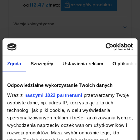
112,47 zł
szczegóły produktu
od:
netto
Wersje kolorystyczne
Produkt niedostępny
Zgoda
Szczegóły
Ustawienia reklam
O plikach c
Odpowiedzialne wykorzystanie Twoich danych
Wraz z
naszymi 1022 partnerami
przetwarzamy Twoje
osobiste dane, np. adres IP, korzystając z takich
technologii jak pliki cookie, w celu wyświetlania
spersonalizowanych reklam i treści, analizowania tychże,
wychodzenia naprzeciw oczekiwaniom użytkowników i
Koszulka polo męska z bawełny
rozwoju produktów. Masz wybór odnośnie tego, kto
organicznej Russel Organic
używa Twoich danych i w jakich celach to robi.