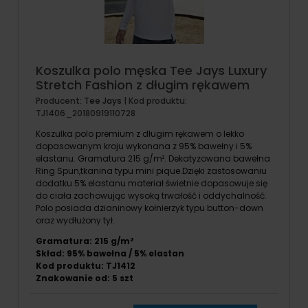
Koszulka polo męska Tee Jays Luxury
Stretch Fashion z długim rękawem
Producent:
Tee Jays
| Kod produktu:
TJ1406_20180919110728
Koszulka polo premium z długim rękawem o lekko
dopasowanym kroju wykonana z 95% bawełny i 5%
elastanu. Gramatura 215 g/m². Dekatyzowana bawełna
Ring Spun,tkanina typu mini pique.Dzięki zastosowaniu
dodatku 5% elastanu materiał świetnie dopasowuje się
do ciała zachowując wysoką trwałość i oddychalność.
Polo posiada dzianinowy kołnierzyk typu button-down
oraz wydłużony tył.
Gramatura: 215 g/m²
Skład: 95% bawełna / 5% elastan
Kod produktu: TJ1412
Znakowanie od: 5 szt