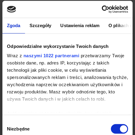
Tkanina pique
Listwa z 3 guzikami w kolorze koszulki
Taśma wzmacniająca na karku
Zgoda
Szczegóły
Ustawienia reklam
O plikach c
Kołnierz i ściągacze wykończone dzianiną
prążkowaną (rib)
Dwukolorowe paski, na kołnierzu i mankietach
Odpowiedzialne wykorzystanie Twoich danych
(dzianina płaska)
Szwy boczne z rozcięciem
Wraz z
naszymi 1022 partnerami
przetwarzamy Twoje
Certyfikat Fair Wear
osobiste dane, np. adres IP, korzystając z takich
100% bawełna (Melange Grey: 85% bawełna /
technologii jak pliki cookie, w celu wyświetlania
15% wiskoza; Ash: 98% bawełna / 2% wiskoza)
spersonalizowanych reklam i treści, analizowania tychże,
wychodzenia naprzeciw oczekiwaniom użytkowników i
Koszulka polo Sol's Practice sprawdzi
rozwoju produktów. Masz wybór odnośnie tego, kto
się w:
używa Twoich danych i w jakich celach to robi.
Artykuły promocyjne
Jeśli wyrazisz na to zgodę, chcielibyśmy również:
Imprezy i eventy firmowe
Gromadzić dane dotyczące Twojej lokalizacji
Gadżety reklamowe
Wybór
geograficznej z dokładnością nawet do kilku metrów
Niezbędne
Gadżety promocyjne
zgody
Identyfikować Twoje urządzenie, aktywnie analizując