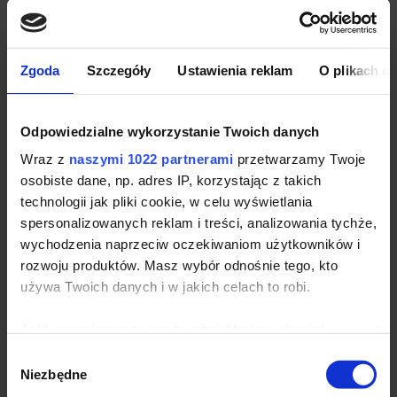
Taśma wzmacniająca na karku
Kołnierz i ściągacze wykończone dzianiną
prążkowaną (rib)
Zgoda
Szczegóły
Ustawienia reklam
O plikach c
Dwukolorowe paski, na kołnierzu i mankietach
(dzianina płaska)
Szwy boczne z rozcięciem
Odpowiedzialne wykorzystanie Twoich danych
Certyfikat Fair Wear
Wraz z
naszymi 1022 partnerami
przetwarzamy Twoje
100% bawełna (Melange Grey: 85% bawełna /
osobiste dane, np. adres IP, korzystając z takich
15% wiskoza; Ash: 98% bawełna / 2% wiskoza)
technologii jak pliki cookie, w celu wyświetlania
spersonalizowanych reklam i treści, analizowania tychże,
wychodzenia naprzeciw oczekiwaniom użytkowników i
Koszulka polo Sol's Practice sprawdzi się
rozwoju produktów. Masz wybór odnośnie tego, kto
w:
używa Twoich danych i w jakich celach to robi.
Artykuły promocyjne
Imprezy i eventy firmowe
Jeśli wyrazisz na to zgodę, chcielibyśmy również:
Gadżety reklamowe
Gromadzić dane dotyczące Twojej lokalizacji
Wybór
geograficznej z dokładnością nawet do kilku metrów
Gadżety promocyjne
Niezbędne
zgody
Identyfikować Twoje urządzenie, aktywnie analizując
Sprzedaż i handel