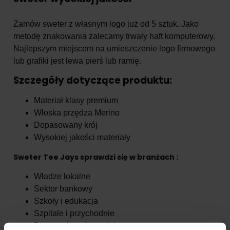
Zamów sweter z własnym logo już od 5 sztuk. Jako
metodę znakowania zalecamy trwały haft komputerowy.
Najlepszym miejscem na umieszczenie logo firmowego
lub grafiki jest lewa pierś lub ramię.
Szczegóły dotyczące produktu:
Materiał klasy premium
Włoska przędza Merino
Dopasowany krój
Wysokiej jakości materiały
Sweter Tee Jays sprawdzi się w branżach :
Władze lokalne
Sektor bankowy
Szkoły i edukacja
Szpitale i przychodnie
Branża nieruchomości