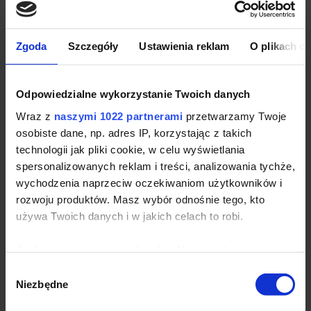
Zgoda
Szczegóły
Ustawienia reklam
O plikach c
Męski sweter firmowy premium
Tee Jays Crew Neck
Odpowiedzialne wykorzystanie Twoich danych
Producent:
Tee Jays
| Kod produktu:
TJ6000
Wraz z
naszymi 1022 partnerami
przetwarzamy Twoje
Dostępność:
duża ilość
osobiste dane, np. adres IP, korzystając z takich
technologii jak pliki cookie, w celu wyświetlania
spersonalizowanych reklam i treści, analizowania tychże,
Znakowanie na
Zobacz nasze
odzieży już od 5
wychodzenia naprzeciw oczekiwaniom użytkowników i
realizacje →
sztuk
rozwoju produktów. Masz wybór odnośnie tego, kto
używa Twoich danych i w jakich celach to robi.
Jeśli wyrazisz na to zgodę, chcielibyśmy również:
*
Cena zależy od ilości:
Gromadzić dane dotyczące Twojej lokalizacji
71-100 szt.
Wybór
geograficznej z dokładnością nawet do kilku metrów
Niezbędne
41-70 szt.
zgody
Identyfikować Twoje urządzenie, aktywnie analizując
26-40 szt.
charakteryzującego je zbiory danych (fingerprinting,