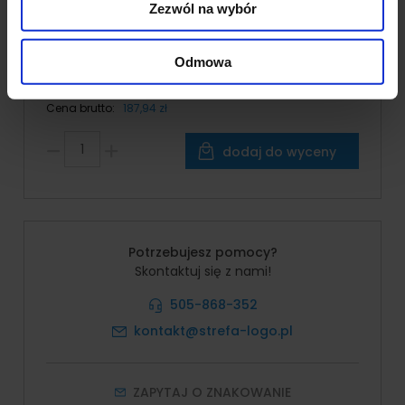
Zezwól na wybór
otrzymanymi od Ciebie lub uzyskanymi podczas
*
Pole wymagane
korzystania z ich usług.
Odmowa
152,80 zł
Cena brutto:
187,94 zł
dodaj do wyceny
Potrzebujesz pomocy?
Skontaktuj się z nami!
505-868-352
kontakt@strefa-logo.pl
ZAPYTAJ O ZNAKOWANIE