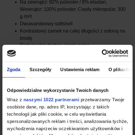
Na zewnątrz: 92% poliester / 8% elastan.
Wewnątrz: 100% poliester. Ciepły mikropolar, 300
g /m²t
Dwuwarstwowy softshell
Kontrastowy zamek na całej długości z osłoną na
brodę
Podszewka: drobny, ciepły polar
Ozdobny szew na klatce piersiowej
Trzy kieszenie zewnętrzne na zamek w
kontrastowym kolorze
Zgoda
Szczegóły
Ustawienia reklam
O plikach c
Rzep na mankietach
Elastyczny troczek ze stoperem na dole
Membrana 1000 mm
Odpowiedzialne wykorzystanie Twoich danych
Produkt wiatroszczelny. Wodoodporna
Wraz z
naszymi 1022 partnerami
przetwarzamy Twoje
osobiste dane, np. adres IP, korzystając z takich
technologii jak pliki cookie, w celu wyświetlania
spersonalizowanych reklam i treści, analizowania tychże,
wychodzenia naprzeciw oczekiwaniom użytkowników i
Kurtka softshell damska Roly