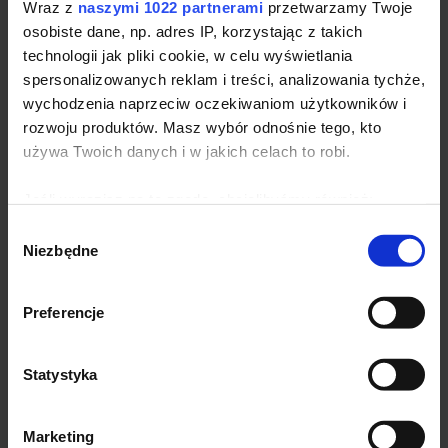
Wraz z
naszymi 1022 partnerami
przetwarzamy Twoje
Władze lokalne
osobiste dane, np. adres IP, korzystając z takich
Artykuły promocyjne
technologii jak pliki cookie, w celu wyświetlania
Sprzedaż i handel
spersonalizowanych reklam i treści, analizowania tychże,
Banki
wychodzenia naprzeciw oczekiwaniom użytkowników i
Branża ubezpieczeniowa
rozwoju produktów. Masz wybór odnośnie tego, kto
używa Twoich danych i w jakich celach to robi.
Jeśli wyrazisz na to zgodę, chcielibyśmy również:
Gromadzić dane dotyczące Twojej lokalizacji
Krótki parasol automatycznie
Wybór
geograficznej z dokładnością nawet do kilku metrów
otwierany i zamykany o
Niezbędne
zgody
Identyfikować Twoje urządzenie, aktywnie analizując
powiększonej średnicy Jumbo®
charakteryzującego je zbiory danych (fingerprinting,
5612
czyli wirtualny odcisk palca)
Preferencje
Producent:
Fare
| Kod produktu:
5612
Dowiedz się więcej odnośnie tego, jak Twoje osobiste
Dostępność:
duża ilość
dane są przetwarzane oraz ustaw własne preferencje w
Statystyka
sekcji szczegółów
. W Deklaracji plików cookie możesz
Znakowanie na
zmienić lub wycofać swoją zgodę w dowolnej chwili.
Zobacz nasze
odzieży już od 5
realizacje →
sztuk
Marketing