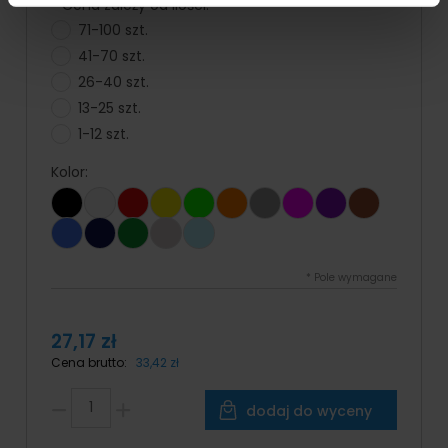
*
Cena zależy od ilości:
71-100 szt.
41-70 szt.
26-40 szt.
13-25 szt.
1-12 szt.
Kolor:
*
Pole wymagane
27,17 zł
Cena brutto:
33,42 zł
dodaj do wyceny