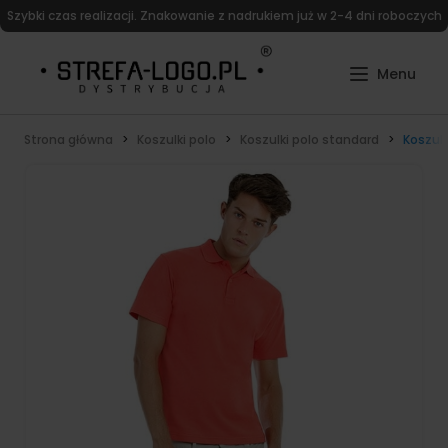
Szybki czas realizacji. Znakowanie z nadrukiem już w 2-4 dni roboczych
Strona główna
Koszulki polo
Koszulki polo standard
Koszul