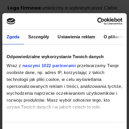
Logo firmowe
umieścimy w wybranym przez Ciebie
miejscu. Zazwyczaj nanosimy logo na klatce piersiowej
po lewej stronie , na rękawie bądź plecach
Zgoda
Szczegóły
Ustawienia reklam
O plikach c
Szczegóły dotyczące produktu:
Taśma wzmacniająca na karku
Odpowiedzialne wykorzystanie Twoich danych
Kołnierz wykończony dzianiną prążkowaną 1x1
Wraz z
naszymi 1022 partnerami
przetwarzamy Twoje
Listwa guzikowa wzmocniona flizeliną
osobiste dane, np. adres IP, korzystając z takich
2 guziki dopasowane kolorystycznie
technologii jak pliki cookie, w celu wyświetlania
Szwy boczne
spersonalizowanych reklam i treści, analizowania tychże,
Krój klasyczny
wychodzenia naprzeciw oczekiwaniom użytkowników i
Koszulka polo B&C z logo sprawdzi się w
rozwoju produktów. Masz wybór odnośnie tego, kto
branżach:
używa Twoich danych i w jakich celach to robi.
Artykuły promocyjne
Jeśli wyrazisz na to zgodę, chcielibyśmy również:
Imprezy i eventy firmowe
Gromadzić dane dotyczące Twojej lokalizacji