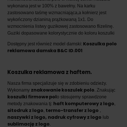
wykonana jest w 100% z bawełny. Na karku
zastosowano taśmę wzmacniająca,a kołnierz jest
wykończony dzianiną prążkowaną 1x1. Do
wzmocnienia listwy guzikowej zastosowano flizelinę.
Guziki dopasowane kolorystycznie do koloru koszulki
Koszulka polo
Dostępny jest również model damski:
reklamowa damska B&C ID.001
Koszulka reklamowa z haftem.
Nasza firma specjalizuje się w zdobieniu odzieży.
znakowanie koszulek polo
Wykonamy
. Znakując
koszulki firmowe pol
o stosujemy sprawdzone
haft komputerowy z logo
metody znakowania tj:
,
sitodruk z logo
termo-transfer z logo
,
,
naszywki z logo,
nadruk cyfrowy z logo
lub
sublimację z logo
.