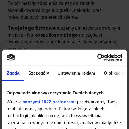
Dobór metody zdobienia zależy od stopnia
skomplikowania logo lub grafiki, nakładu, oraz
indywidualnych preferencji klienta.
Twoje logo firmowe
możemy umieścić w dowolnym
koszulkach z logo
miejscu - Na
najczęściej
wybieranym miejscem zdobienia jest lewa pierś,ramię
lub plecy.
Szczegóły dotyczące produktu:
Zgoda
Szczegóły
Ustawienia reklam
O plikach c
Czesana bawełna ring spun
Dzianina Pique
Odpowiedzialne wykorzystanie Twoich danych
Dekatyzowana
Wraz z
naszymi 1022 partnerami
przetwarzamy Twoje
Dopasowany fason
osobiste dane, np. adres IP, korzystając z takich
Metka transferowa
technologii jak pliki cookie, w celu wyświetlania
Listwa z 3 guzikami w kolorze koszulki
spersonalizowanych reklam i treści, analizowania tychże,
Prążkowany kołnierzyk i ściągacze rękawów