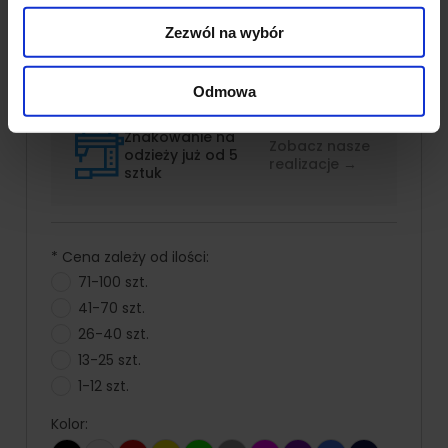
Koszulka polo damska Gildan
Partnerzy mogą połączyć te informacje z innymi danymi
Premium
Zezwól na wybór
otrzymanymi od Ciebie lub uzyskanymi podczas
Producent:
Gildan
| Kod produktu:
85800L
korzystania z ich usług.
Dostępność:
duża ilość
Odmowa
Znakowanie na
Zobacz nasze
odzieży już od 5
realizacje →
sztuk
*
Cena zależy od ilości:
71-100 szt.
41-70 szt.
26-40 szt.
13-25 szt.
1-12 szt.
Kolor: