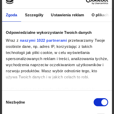
Zgoda
Szczegóły
Ustawienia reklam
O plikach c
Damski polar firmowy Result
Fashion Fit Outdoor Fleece
Odpowiedzialne wykorzystanie Twoich danych
Producent:
Result
| Kod produktu:
RT220F
Wraz z
naszymi 1022 partnerami
przetwarzamy Twoje
Dostępność:
duża ilość
osobiste dane, np. adres IP, korzystając z takich
technologii jak pliki cookie, w celu wyświetlania
Znakowanie na
spersonalizowanych reklam i treści, analizowania tychże,
Zobacz nasze
odzieży już od 5
realizacje →
wychodzenia naprzeciw oczekiwaniom użytkowników i
sztuk
rozwoju produktów. Masz wybór odnośnie tego, kto
używa Twoich danych i w jakich celach to robi.
*
Cena zależy od ilości:
Jeśli wyrazisz na to zgodę, chcielibyśmy również:
71-100 szt.
Gromadzić dane dotyczące Twojej lokalizacji
Wybór
41-70 szt
geograficznej z dokładnością nawet do kilku metrów
Niezbędne
zgody
Identyfikować Twoje urządzenie, aktywnie analizując
26-40 szt.
charakteryzującego je zbiory danych (fingerprinting,
13-25 szt.