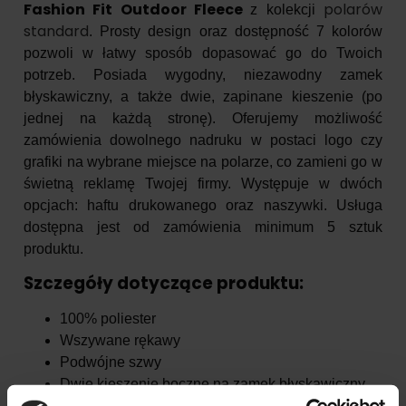
Fashion Fit Outdoor Fleece
polarów
z kolekcji
standard
. Prosty design oraz dostępność 7 kolorów
pozwoli w łatwy sposób dopasować go do Twoich
potrzeb. Posiada wygodny, niezawodny zamek
błyskawiczny, a także dwie, zapinane kieszenie (po
jednej na każdą stronę). Oferujemy możliwość
zamówienia dowolnego nadruku w postaci logo czy
grafiki na wybrane miejsce na polarze, co zamieni go w
świetną reklamę Twojej firmy. Występuje w dwóch
opcjach: haftu drukowanego oraz naszywki. Usługa
dostępna jest od zamówienia minimum 5 sztuk
produktu.
Szczegóły dotyczące produktu:
100% poliester
Wszywane rękawy
Podwójne szwy
Dwie kieszenie boczne na zamek błyskawiczny