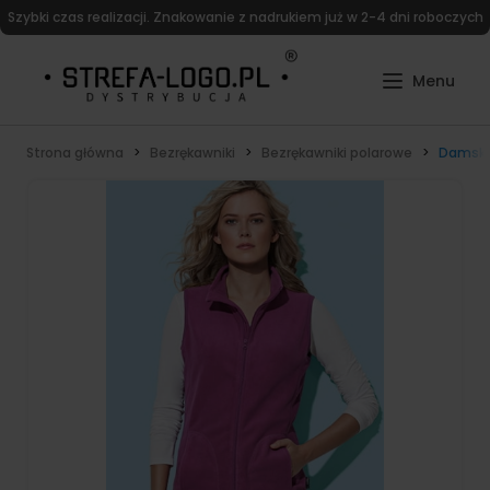
Szybki czas realizacji. Znakowanie z nadrukiem już w 2-4 dni roboczych
Strona główna
Bezrękawniki
Bezrękawniki polarowe
Damski 