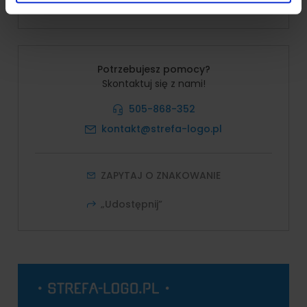
Potrzebujesz pomocy?
Skontaktuj się z nami!
505-868-352
kontakt@strefa-logo.pl
ZAPYTAJ O ZNAKOWANIE
„Udostępnij”