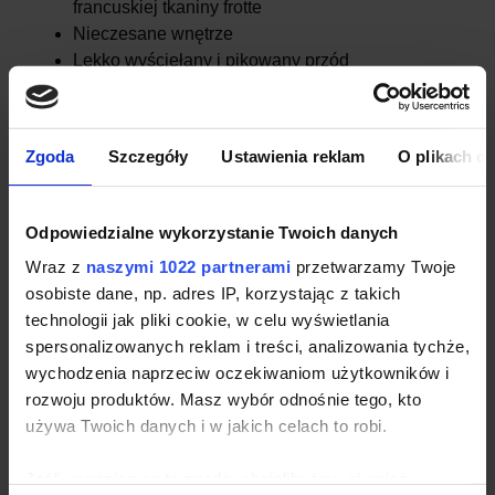
francuskiej tkaniny frotte
Nieczesane wnętrze
Lekko wyściełany i pikowany przód
2 kieszenie boczne zamykane na zamek
błyskawiczny i 2 kieszenie wewnętrzne
Zgoda
Szczegóły
Ustawienia reklam
O plikach c
Odpowiedzialne wykorzystanie Twoich danych
Wraz z
naszymi 1022 partnerami
przetwarzamy Twoje
Damska kurtka hybrydowa
osobiste dane, np. adres IP, korzystając z takich
Daiber JN1123
technologii jak pliki cookie, w celu wyświetlania
Producent:
Daiber
| Kod produktu:
JN1123
spersonalizowanych reklam i treści, analizowania tychże,
Dostępność:
duża ilość
wychodzenia naprzeciw oczekiwaniom użytkowników i
rozwoju produktów. Masz wybór odnośnie tego, kto
używa Twoich danych i w jakich celach to robi.
Znakowanie na
Zobacz nasze
odzieży już od 5
realizacje →
sztuk
Jeśli wyrazisz na to zgodę, chcielibyśmy również: