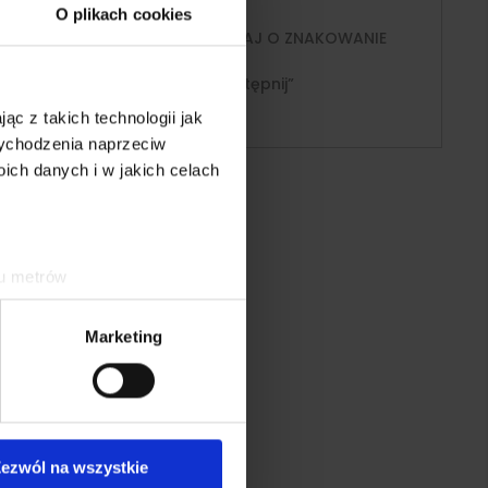
ujesz pomocy?
O plikach cookies
j się z nami!
ZAPYTAJ O ZNAKOWANIE
868-352
„Udostępnij”
akt@strefa-logo.pl
ąc z takich technologii jak
 wychodzenia naprzeciw
ch danych i w jakich celach
ku metrów
(fingerprinting, czyli
Marketing
sne preferencje w
sekcji
j chwili.
ołecznościowe i analizować
artnerom społecznościowym,
ezwól na wszystkie
anymi od Ciebie lub