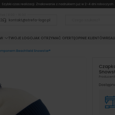
Szybki czas realizacji. Znakowanie z nadrukiem już w 2-4 dni roboczych
tek | 8:00 - 16:00
52
kontakt@strefa-logo.pl
ÓW
TWOJE LOGO
JAK OTRZYMAĆ OFERTĘ
OPINIE KLIENTÓW
REAL
omponem Beachfield Snowstar®
Czapk
Snows
Producen
Dostępn