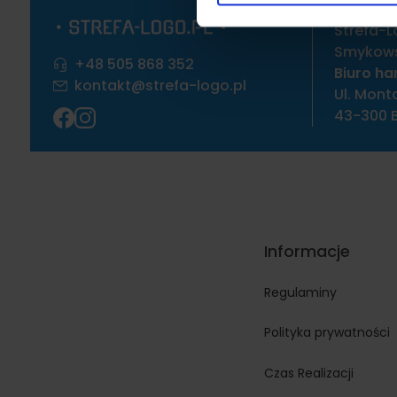
uzyskanymi podczas korzysta
Strefa-L
Smykowsk
+48 505 868 352
Biuro ha
kontakt@strefa-logo.pl
Ul. Mont
43-300 B
Informacje
Regulaminy
Polityka prywatności
Czas Realizacji