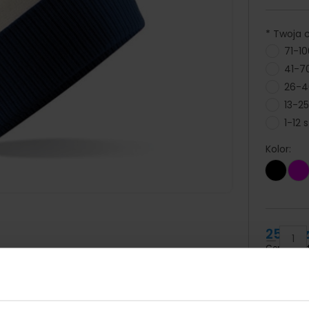
*
Twoja ce
71-10
41-70
26-40
13-25
1-12 s
Kolor:
25,41 z
Cena brut