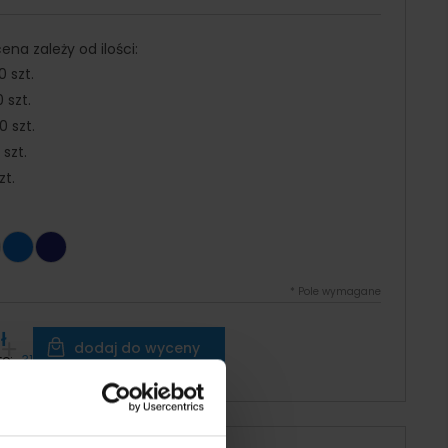
na zależy od ilości:
0 szt.
 szt.
 szt.
 szt.
zt.
*
Pole wymagane
ł
dodaj do wyceny
to:
31,25 zł