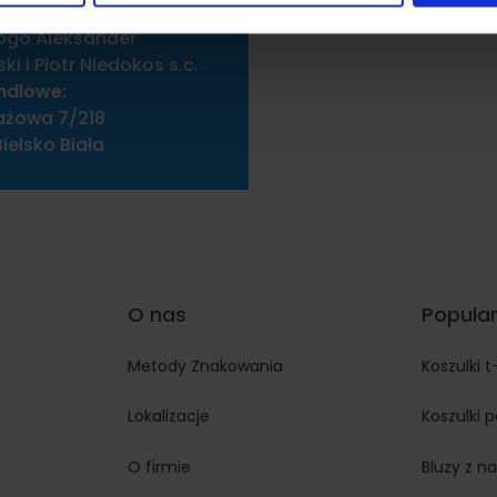
nia z ich usług.
ogo Aleksander
i i Piotr Niedokos s.c.
ndlowe:
ażowa 7/218
ielsko Biała
O nas
Popular
Metody Znakowania
Koszulki t
Lokalizacje
Koszulki 
O firmie
Bluzy z n