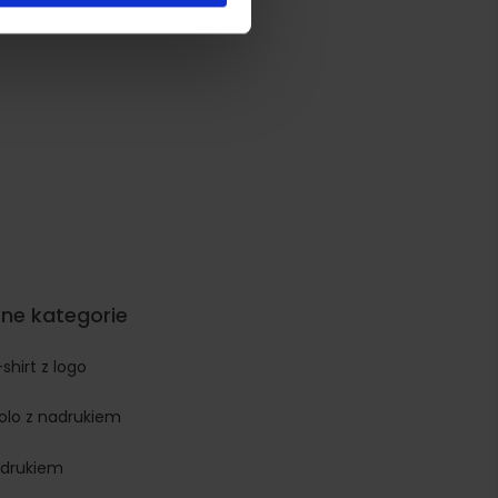
ne kategorie
-shirt z logo
polo z nadrukiem
adrukiem