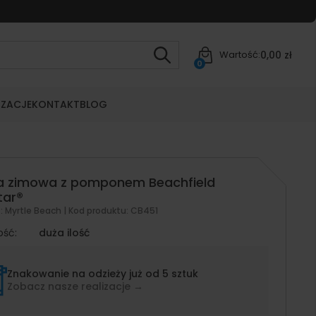
0,00 zł
Wartość:
0
IZACJE
KONTAKT
BLOG
a zimowa z pomponem Beachfield
tar®
t:
Myrtle Beach
| Kod produktu:
CB451
ość:
duża ilość
Znakowanie na odzieży już od 5 sztuk
Zobacz nasze realizacje →