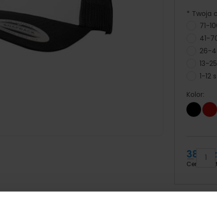
*
Twoja ce
71-10
41-70
26-40
13-25
1-12 s
Kolor:
38,01 z
Cena brut
Potrzeb