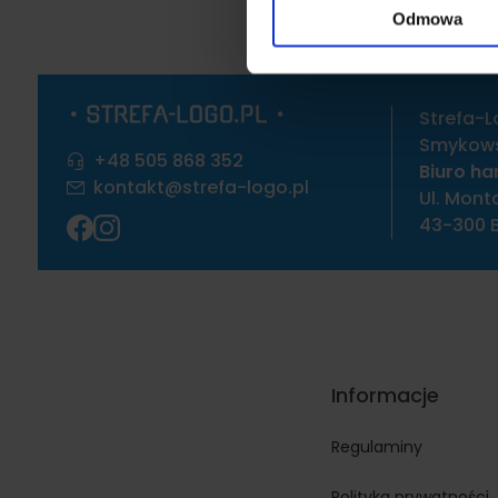
ruch w naszej witrynie. Inf
Odmowa
reklamowym i analitycznym. 
uzyskanymi podczas korzysta
Strefa-L
Smykowsk
+48 505 868 352
Biuro ha
kontakt@strefa-logo.pl
Ul. Mont
43-300 B
Informacje
Regulaminy
Polityka prywatności