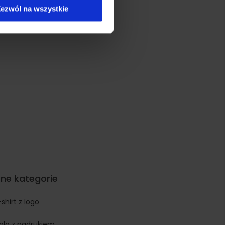
artnerom społecznościowym,
ezwól na wszystkie
anymi od Ciebie lub
ne kategorie
-shirt z logo
polo z nadrukiem