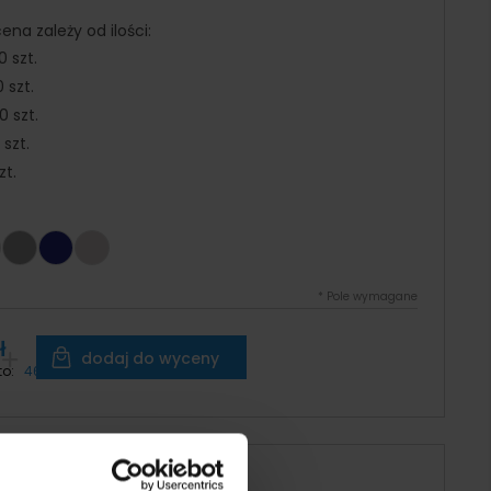
na zależy od ilości:
0 szt.
 szt.
 szt.
 szt.
zt.
*
Pole wymagane
ł
dodaj do wyceny
to:
46,75 zł
ujesz pomocy?