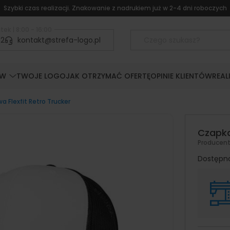
Szybki czas realizacji. Znakowanie z nadrukiem już w 2-4 dni roboczych
tek | 8:00 - 16:00
52
kontakt@strefa-logo.pl
ÓW
TWOJE LOGO
JAK OTRZYMAĆ OFERTĘ
OPINIE KLIENTÓW
REAL
 Flexfit Retro Trucker
Czapka
Producen
Dostępn