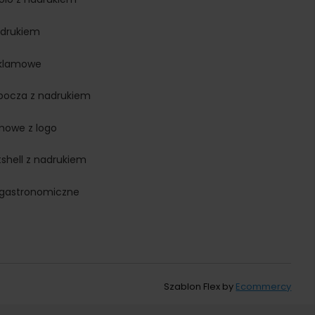
adrukiem
eklamowe
obocza z nadrukiem
rmowe z logo
ftshell z nadrukiem
 gastronomiczne
Szablon Flex by
Ecommercy