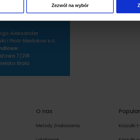
ormacje o tym, jak korzystasz z naszej witryny, udostępniamy p
Zezwól na wybór
Z
Partnerzy mogą połączyć te informacje z innymi danymi otrzym
nia z ich usług.
ogo Aleksander
i i Piotr Niedokos s.c.
ndlowe:
ażowa 7/218
ielsko Biała
O nas
Popular
Metody Znakowania
Koszulki t
Lokalizacje
Koszulki 