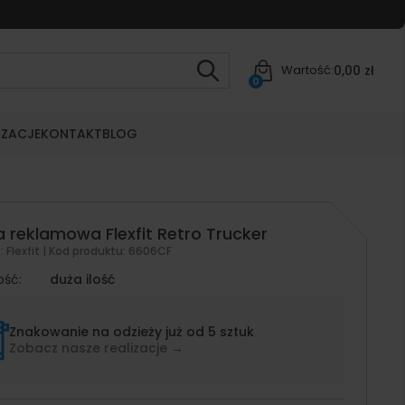
0,00 zł
Wartość:
0
IZACJE
KONTAKT
BLOG
 reklamowa Flexfit Retro Trucker
t:
Flexfit
| Kod produktu:
6606CF
ość:
duża ilość
Znakowanie na odzieży już od 5 sztuk
Zobacz nasze realizacje →