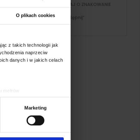
j się z nami!
ZAPYTAJ O ZNAKOWANIE
868-352
O plikach cookies
„Udostępnij”
akt@strefa-logo.pl
ąc z takich technologii jak
 wychodzenia naprzeciw
ch danych i w jakich celach
ku metrów
(fingerprinting, czyli
Marketing
sne preferencje w
sekcji
j chwili.
ołecznościowe i analizować