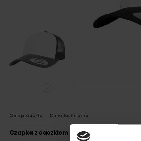
Opis produktu
Dane techniczne
Czapka z daszkiem z własnym logo