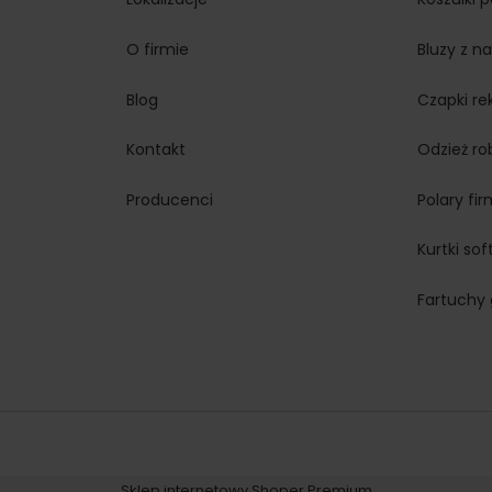
O firmie
Bluzy z n
Blog
Czapki r
Kontakt
Odzież r
Producenci
Polary fi
Kurtki so
Fartuchy
Sklep internetowy Shoper Premium