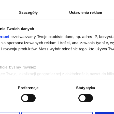
Skontaktu
uje się niskim profilem oraz usztywnionym
ci. Klasyczne zapięcie typu snapback.
505-
Szczegóły
Ustawienia reklam
kont
nie Twoich danych
irmowych stosujemy sprawdzone metody
ywki,nadruk cyfrowy,flex,flock.
erami
przetwarzamy Twoje osobiste dane, np. adres IP, korzystaj
lania spersonalizowanych reklam i treści, analizowania tychże,
ia logo,nakładu oraz indywidualnych
 rozwoju produktów. Masz wybór odnośnie tego, kto używa Twoi
e lub grafikę możemy umieścić w dowolnym
m miejscem znakowania jest front czapki.
chcielibyśmy również:
e Twojej lokalizacji geograficznej z dokładnością nawet do kil
dzenie, aktywnie analizując charakteryzującego je zbiory danych 
Preferencje
Statystyka
 tego, jak Twoje osobiste dane są przetwarzane oraz ustaw wła
plików cookie możesz zmienić lub wycofać swoją zgodę w dowolne
do spersonalizowania treści i reklam, aby oferować funkcje sp