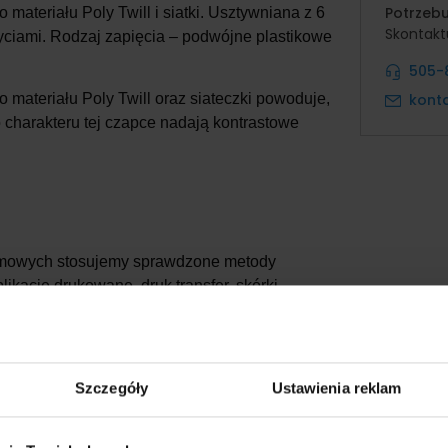
Potrzeb
teriału Poly Twill i siatki. Usztywniana z 6
Skontaktu
yciami. Rodzaj zapięcia – podwójne plastikowe
505-
kont
 materiału Poly Twill oraz siateczki powoduje,
o charakteru tej czapce nadają kontrastowe
irmowych stosujemy sprawdzone metody
likacje drukowane, druk transfer, skórki
jki, nadruk odblaskowy
ia logo,nakładu oraz indywidualnych
Szczegóły
Ustawienia reklam
e lub grafikę możemy umieścić w dowolnym
m miejscem znakowania jest front czapki.