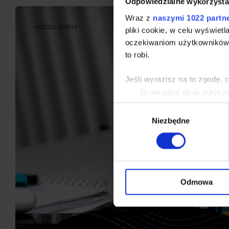
Odpowiedzialne wykorzysta
Wraz z
naszymi 1022 partn
pliki cookie, w celu wyświet
oczekiwaniom użytkowników i
to robi.
Jeśli wyrazisz na to zgodę, 
Gromadzić dane dotycząc
Identyfikować Twoje urzą
Wybór
wirtualny odcisk palca)
Niezbędne
zgody
Dowiedz się więcej odnośnie
szczegółów
. W Deklaracji 
Wykorzystujemy pliki cookie 
ruch w naszej witrynie. Inf
Odmowa
reklamowym i analitycznym. 
uzyskanymi podczas korzysta