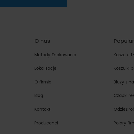
O nas
Popular
Metody Znakowania
Koszulki t
Lokalizacje
Koszulki 
O firmie
Bluzy z n
Blog
Czapki r
Kontakt
Odzież r
Producenci
Polary fi