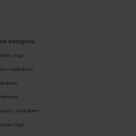
ne kategorie
-shirt z logo
polo z nadrukiem
adrukiem
eklamowe
obocza z nadrukiem
rmowe z logo