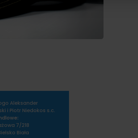
ogo Aleksander
i i Piotr Niedokos s.c.
ndlowe:
ażowa 7/218
ielsko Biała