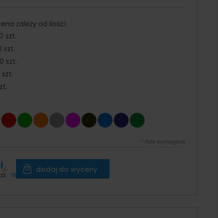
na zależy od ilości:
0 szt.
 szt.
 szt.
 szt.
zt.
*
Pole wymagane
ł
dodaj do wyceny
to:
18,86 zł