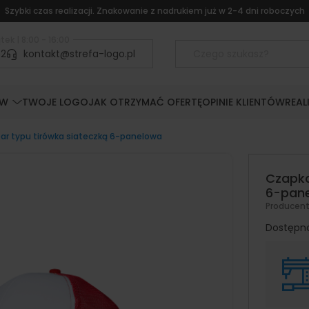
Szybki czas realizacji. Znakowanie z nadrukiem już w 2-4 dni roboczych
tek | 8:00 - 16:00
52
kontakt@strefa-logo.pl
ÓW
TWOJE LOGO
JAK OTRZYMAĆ OFERTĘ
OPINIE KLIENTÓW
REAL
r typu tirówka siateczką 6-panelowa
Czapka
6-pan
Producen
Dostępn