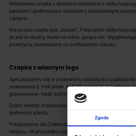
Reklamowa czapka z daszkiem wykonana z oddychającego ma
panelami i profilowanym daszkiem z kontrastowymi przesz
zapięcie.
Klasyczna czapka typu „trucker”. Połączenie oddychającego
że jest to idealny model na letnie, gorące dni. Wyjątkoweg
przeszycia zastosowane na profilowanym daszku.
Czapka z własnym logo
Specjalizujemy się w znakowaniu odzieży.Na czapkach f
znakowania tj: Haft płaski, haft 3D, naszywki żakardowe, ap
grawerowane, metki sublimowane, metki żakardowe, nakle
Dobór metody znakowania zależy od stopnia skomplikowan
preferencji klienta.
Zgoda
Przygotujemy dla Ciebie odzież z logo.Twoje logo firmow
miejscu - W przypadku czapki z logo najczęściej wybierany