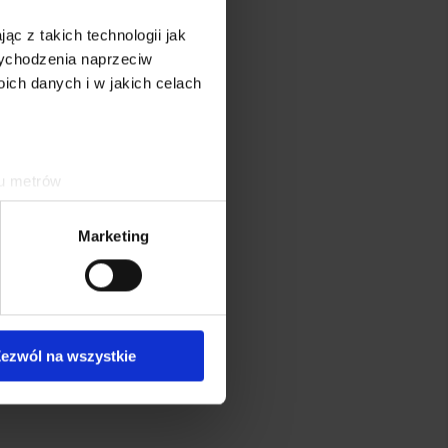
ąc z takich technologii jak
 wychodzenia naprzeciw
ch danych i w jakich celach
ku metrów
(fingerprinting, czyli
Marketing
sne preferencje w
sekcji
j chwili.
ołecznościowe i analizować
artnerom społecznościowym,
ezwól na wszystkie
anymi od Ciebie lub