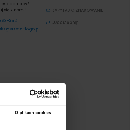
ujesz pomocy?
j się z nami!
ZAPYTAJ O ZNAKOWANIE
868-352
„Udostępnij”
akt@strefa-logo.pl
O plikach cookies