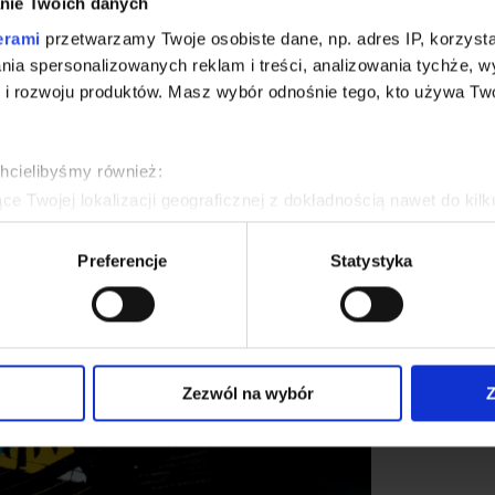
nie Twoich danych
erami
przetwarzamy Twoje osobiste dane, np. adres IP, korzystaj
lania spersonalizowanych reklam i treści, analizowania tychże,
 rozwoju produktów. Masz wybór odnośnie tego, kto używa Twoi
chcielibyśmy również:
e Twojej lokalizacji geograficznej z dokładnością nawet do kil
dzenie, aktywnie analizując charakteryzującego je zbiory danych 
Preferencje
Statystyka
 tego, jak Twoje osobiste dane są przetwarzane oraz ustaw wła
plików cookie możesz zmienić lub wycofać swoją zgodę w dowolne
do spersonalizowania treści i reklam, aby oferować funkcje sp
ormacje o tym, jak korzystasz z naszej witryny, udostępniamy p
Zezwól na wybór
Z
Partnerzy mogą połączyć te informacje z innymi danymi otrzym
nia z ich usług.