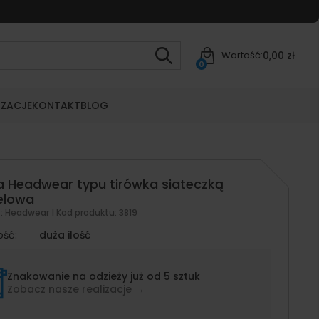
0,00 zł
Wartość:
0
IZACJE
KONTAKT
BLOG
 Headwear typu tirówka siateczką
elowa
t:
Headwear
| Kod produktu:
3819
ość:
duża ilość
Znakowanie na odzieży już od 5 sztuk
Zobacz nasze realizacje →