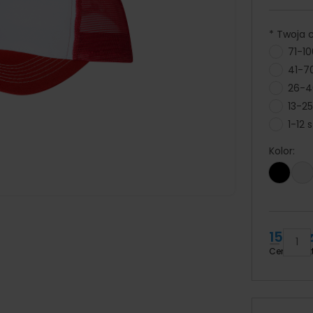
*
Twoja ce
71-10
41-70
26-40
13-25
1-12 s
Kolor:
15,33 z
Cena brut