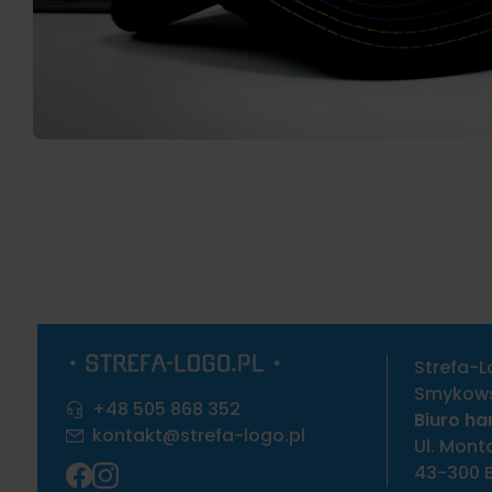
Strefa-L
Smykowsk
+48 505 868 352
Biuro ha
kontakt@strefa-logo.pl
Ul. Mont
43-300 B