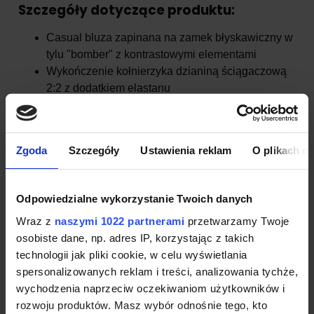
Szczegóły dotyczące produktu:
Casual bluza zapinana na zamek błyskawiczny w
tylu "bomber" z kontrastowymi elementami
Wykończenie kołnierzyka dzianiną ściągaczową
2:2 z dodatkiem elastanu
Metalowy zamek ozdobiony logo Malfini
Kieszenie na bocznym szwach ze schowanym
zamkiem
Zgoda
Szczegóły
Ustawienia reklam
O plikach c
Dolny ściągacz oraz mankiety wykończone
dzianiną ściągaczową 2:2 z dodatkiem 5 %
elastanu
Odpowiedzialne wykorzystanie Twoich danych
Wraz z
naszymi 1022 partnerami
przetwarzamy Twoje
osobiste dane, np. adres IP, korzystając z takich
technologii jak pliki cookie, w celu wyświetlania
spersonalizowanych reklam i treści, analizowania tychże,
Bluza damska Malfini Bomber
wychodzenia naprzeciw oczekiwaniom użytkowników i
454
rozwoju produktów. Masz wybór odnośnie tego, kto
Producent:
Ubrania z własnym nadrukiem od Malfini