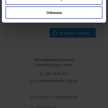
*
Pole wymagane
otrzymanymi od Ciebie lub uzyskanymi podczas
korzystania z ich usług.
Odmowa
127,78 zł
Cena brutto:
157,17 zł
dodaj do wyceny
Potrzebujesz pomocy?
Skontaktuj się z nami!
505-868-352
kontakt@strefa-logo.pl
ZAPYTAJ O ZNAKOWANIE
„Udostępnij”