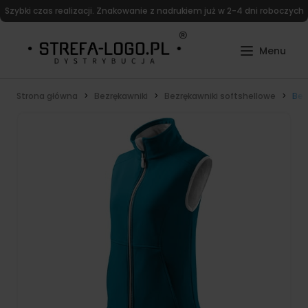
Szybki czas realizacji. Znakowanie z nadrukiem już w 2-4 dni roboczych
Strona główna
Bezrękawniki
Bezrękawniki softshellowe
Bez