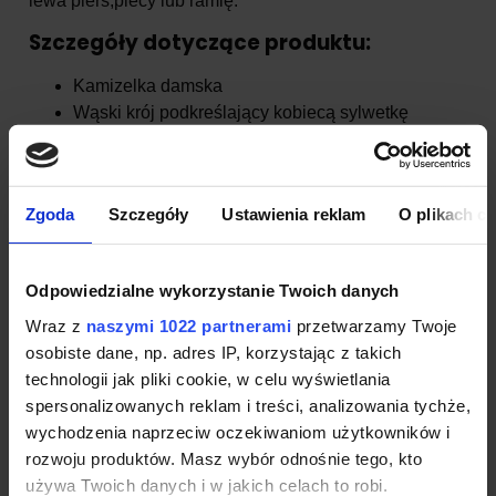
lewa pierś,plecy lub ramię.
Szczegóły dotyczące produktu:
Kamizelka damska
Wąski krój podkreślający kobiecą sylwetkę
Dwie przednie kieszenie zapinane na zamek,
umieszczone w szwie bocznym
Możliwość ściągnięcia dolnej lamówki za pomocą
Zgoda
Szczegóły
Ustawienia reklam
O plikach c
gumki
Wszyty wieszaczek
Certyfikat Oeko-Tex Standard 100,WRAP
Odpowiedzialne wykorzystanie Twoich danych
Wraz z
naszymi 1022 partnerami
przetwarzamy Twoje
osobiste dane, np. adres IP, korzystając z takich
technologii jak pliki cookie, w celu wyświetlania
spersonalizowanych reklam i treści, analizowania tychże,
Bezrękawnik softshellowy
damski Adler Vision
wychodzenia naprzeciw oczekiwaniom użytkowników i
Producent:
Adler
| Kod produktu:
516
rozwoju produktów. Masz wybór odnośnie tego, kto
używa Twoich danych i w jakich celach to robi.
Dostępność:
duża ilość