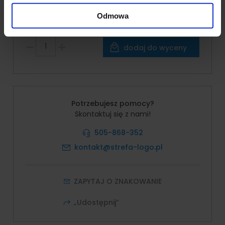
korzystania z ich usług.
101,05 zł
Odmowa
Cena brutto:
124,29 zł
dodaj do wyceny
Potrzebujesz pomocy?
Skontaktuj się z nami!
505-868-352
kontakt@strefa-logo.pl
ZAPYTAJ O ZNAKOWANIE
„Udostępnij”