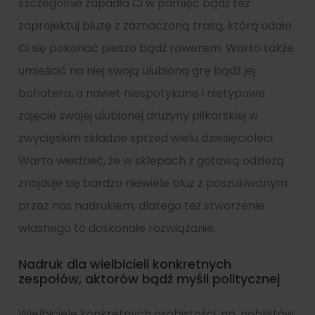
szczególnie zapadła Ci w pamięć bądź też
zaprojektuj bluzę z zaznaczoną trasą, którą udało
Ci się pokonać pieszo bądź rowerem. Warto także
umieścić na niej swoją ulubioną grę bądź jej
bohatera, a nawet niespotykane i nietypowe
zdjęcie swojej ulubionej drużyny piłkarskiej w
zwycięskim składzie sprzed wielu dziesięcioleci.
Warto wiedzieć, że w sklepach z gotową odzieżą
znajduje się bardzo niewiele bluz z poszukiwanym
przez nas nadrukiem, dlatego też stworzenie
własnego to doskonałe rozwiązanie.
Nadruk dla wielbicieli konkretnych
zespołów, aktorów bądź myśli politycznej
Wielbiciele konkretnych osobistości, np. noblistów,