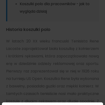
Koszulki polo dla pracowników - jak to
wygląda dzisiaj
Historia koszulki polo
W latach 20 XX wieku francuski Tenisista Rene
Lacoste zaprojektował biała koszulkę z kołnierzem
i krótkimi rękawami, która zapoczątkowała nową
erę w dziedzinie odzieży reklamowej oraz sportu.
Pierwszy raz zaprezentował się w niej w 1926 roku
na turnieju US Open. Koszulka Rene była wykonana
z bawełny, posiadała guziki oraz miękki kołnierz. W
tamtych czasach tenisiście nosi mało praktyczne
koszule z długim rękawem oraz długie spodnie. Z