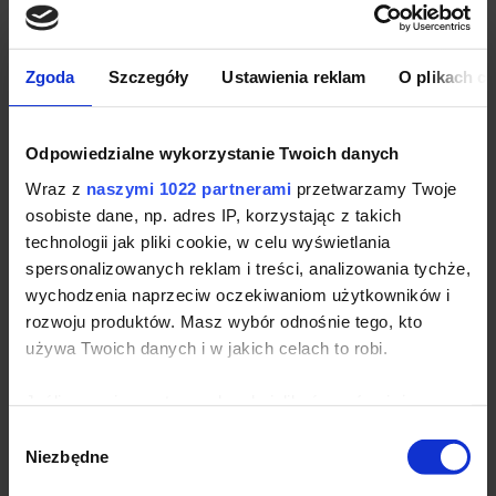
tego względu koszulka polo zaprojektowana przez
Rene Lacoste wzbudziła ogromne
Zgoda
Szczegóły
Ustawienia reklam
O plikach c
zainteresowanie. Pierwotnie produkowano koszulki
polo tylko w białym kolorze przeznaczone
Odpowiedzialne wykorzystanie Twoich danych
wyłącznie dla tenisistów. Dopiero z czasem
Wraz z
naszymi 1022 partnerami
przetwarzamy Twoje
zaczęto wprowadzać nowe kolory i stosować je w
osobiste dane, np. adres IP, korzystając z takich
innych dziedzinach sportowych.
technologii jak pliki cookie, w celu wyświetlania
spersonalizowanych reklam i treści, analizowania tychże,
Koszulki polo dla pracowników - jak to
wychodzenia naprzeciw oczekiwaniom użytkowników i
wygląda dzisiaj
rozwoju produktów. Masz wybór odnośnie tego, kto
używa Twoich danych i w jakich celach to robi.
Obecnie koszulki polo stały się bardzo
popularnym uniformem pracowniczym. Dzięki
Jeśli wyrazisz na to zgodę, chcielibyśmy również:
Gromadzić dane dotyczące Twojej lokalizacji
swojej charakterystyce wykonania posiadają
Wybór
geograficznej z dokładnością nawet do kilku metrów
Niezbędne
zgody
bardziej formalny wygląd niż klasyczne koszulki t-
Identyfikować Twoje urządzenie, aktywnie analizując
charakteryzującego je zbiory danych (fingerprinting,