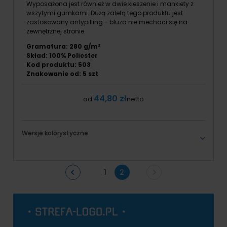
Wyposażona jest również w dwie kieszenie i mankiety z
wszytymi gumkami. Dużą zaletą tego produktu jest
zastosowany antypilling - bluza nie mechaci się na
zewnętrznej stronie.
Gramatura: 280 g/m²
Skład: 100% Poliester
Kod produktu: 503
Znakowanie od: 5 szt
44,80 zł
od:
netto
Wersje kolorystyczne
1
2