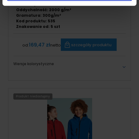
Wodoodporność: 14000 mm
Oddychalność: 2000 g/m²
Gramatura: 300g/m²
Kod produktu: 535
Znakowanie od: 5 szt
169,47 zł
szczegóły produktu
od:
netto
Wersje kolorystyczne
Produkt niedostępny