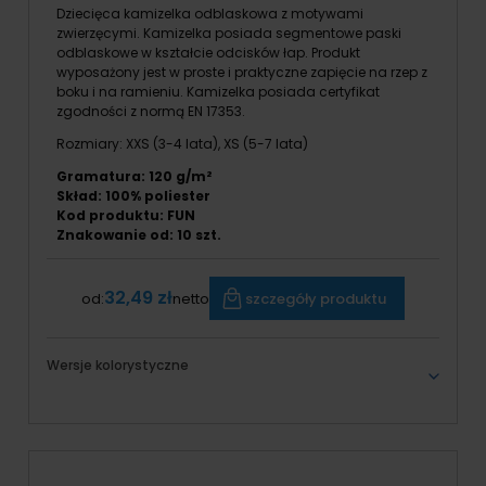
Dziecięca kamizelka odblaskowa z motywami
zwierzęcymi. Kamizelka posiada segmentowe paski
odblaskowe w kształcie odcisków łap. Produkt
wyposażony jest w proste i praktyczne zapięcie na rzep z
boku i na ramieniu. Kamizelka posiada certyfikat
zgodności z normą EN 17353.
Rozmiary: XXS (3-4 lata), XS (5-7 lata)
Gramatura: 120 g/m²
Skład: 100% poliester
Kod produktu: FUN
Znakowanie od: 10 szt.
32,49 zł
szczegóły produktu
od:
netto
Wersje kolorystyczne