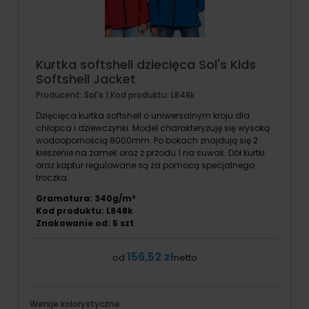
Kurtka softshell dziecięca Sol's Kids
Softshell Jacket
Producent:
Sol's
| Kod produktu:
L848k
Dzięcięca kurtka softshell o uniwersalnym kroju dla
chłopca i dziewczynki. Model charakteryzuję się wysoką
wodoopornością 8000mm. Po bokach znajdują się 2
kieszenie na zamek oraz z przodu 1 na suwak. Dół kurtki
oraz kaptur regulowane są za pomocą specjalnego
troczka.
Gramatura: 340g/m²
Kod produktu: L848k
Znakowanie od: 5 szt
156,52 zł
od:
netto
Wersje kolorystyczne