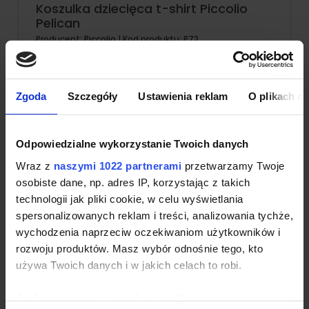
Koszulka dziecięca t-shirt Piccolio
Pelican
Producent:
Piccolio
| Kod produktu:
P72
Koszulka dziecięcia Malfini o kroju klasycznym z kolekcji
Piccolio. Koszulka wykonana w 100% z bawełny typu
single jersey o gramaturze 135 g/m². T-shirt posiada
Zgoda
Szczegóły
Ustawienia reklam
O plikach c
szwy boczne oraz dekolt wykończony dzianiną
ściągaczową 1:1. Produkt posiada odrywaną metke.
Gramatura: 135 g/m²
Skład: 100% bawełna
Odpowiedzialne wykorzystanie Twoich danych
Kod produktu: P72
Wraz z
naszymi 1022 partnerami
przetwarzamy Twoje
Znakowanie od:
5
szt.
osobiste dane, np. adres IP, korzystając z takich
technologii jak pliki cookie, w celu wyświetlania
14,89 zł
szczegóły produktu
od:
netto
spersonalizowanych reklam i treści, analizowania tychże,
wychodzenia naprzeciw oczekiwaniom użytkowników i
rozwoju produktów. Masz wybór odnośnie tego, kto
Wersje kolorystyczne
używa Twoich danych i w jakich celach to robi.
Jeśli wyrazisz na to zgodę, chcielibyśmy również: