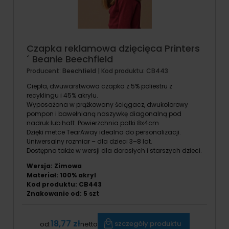
Czapka reklamowa dzięcięca Printers
´ Beanie Beechfield
Producent:
Beechfield
| Kod produktu:
CB443
Ciepła, dwuwarstwowa czapka z 5% poliestru z
recyklingu i 45% akrylu.
Wyposażona w prążkowany ściągacz, dwukolorowy
pompon i bawełnianą naszywkę diagonalną pod
nadruk lub haft. Powierzchnia patki 8x4cm
Dzięki metce TearAway idealna do personalizacji.
Uniwersalny rozmiar – dla dzieci 3–8 lat.
Dostępna także w wersji dla dorosłych i starszych dzieci.
Wersja: Zimowa
Materiał: 100% akryl
Kod produktu: CB443
Znakowanie od: 5 szt
18,77 zł
szczegóły produktu
od:
netto