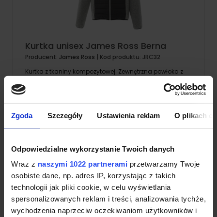
Kurtka unisex James Ross Berna
Producent:
James Ross
| Kod produktu:
JRC32
Kurtka z tkaniny kompozytowej. Zewnętrzna powłoka z
dzianiny 420g z membraną TPU 3000mm,
oddychalność 1000g/m². Korpus z nylonu 20D. Kieszeń
na klatce piersiowej z zamkiem wodoodpornym. Dwie
kieszenie na zamek wodoodporny. Elastyczny ściągacz
Zgoda
Szczegóły
Ustawienia reklam
O plikach c
na mankietach i na dole kurtki.
Wodoodporność: 5000 mm
Oddychalność: 1000 g/m²
Gramatura: 420g/m²
Odpowiedzialne wykorzystanie Twoich danych
Kod produktu: JRC32
Wraz z
naszymi 1022 partnerami
przetwarzamy Twoje
Znakowanie od: 5 szt
osobiste dane, np. adres IP, korzystając z takich
technologii jak pliki cookie, w celu wyświetlania
178,14 zł
szczegóły produktu
od:
netto
spersonalizowanych reklam i treści, analizowania tychże,
wychodzenia naprzeciw oczekiwaniom użytkowników i