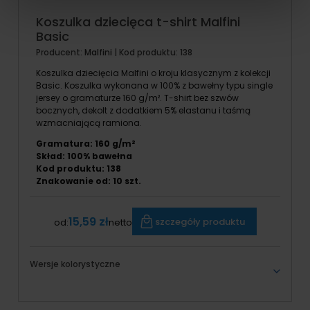
Koszulka dziecięca t-shirt Malfini
Basic
Producent:
Malfini
| Kod produktu:
138
Koszulka dziecięcia Malfini o kroju klasycznym z kolekcji
Basic. Koszulka wykonana w 100% z bawełny typu single
jersey o gramaturze 160 g/m². T-shirt bez szwów
bocznych, dekolt z dodatkiem 5% elastanu i taśmą
wzmacniającą ramiona.
Gramatura: 160 g/m²
Skład: 100% bawełna
Kod produktu: 138
Znakowanie od: 10 szt.
15,59 zł
szczegóły produktu
od:
netto
Wersje kolorystyczne