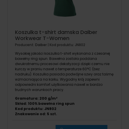
Koszulka t-shirt damska Daiber
Workwear T-Women
Producent:
Daiber
| Kod produktu:
JN802
Wysokiej jakości koszulka t-shirt wykonana z czesanej
bawełny ring spun. Bawełna została poddana
dwukrotnemu procesowi dekatyzacji dzięki czemu nie
kurczy w praniu nawet o temperaturze 60°C (bez
nadruku). Koszulka posiada podwójne szwy oraz taśmę
wzmacniająca na karku. Wygodny krój zapewni
odpowiedni komfort użytkowania nawet w bardzo
trudnych warunkach pracy.
Gramatura: 200 g/m²
Skład: 100% bawełna ring spun
Kod produktu: JN802
Znakowanie od:
5
szt.