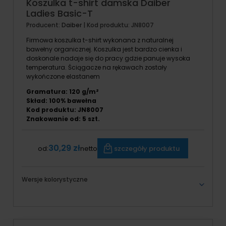
Koszulka t-shirt damska Daiber
Ladies Basic-T
Producent:
Daiber
| Kod produktu:
JN8007
Firmowa koszulka t-shirt wykonana z naturalnej
bawełny organicznej. Koszulka jest bardzo cienka i
doskonale nadaje się do pracy gdzie panuje wysoka
temperatura. Ściągacze na rękawach zostały
wykończone elastanem
Gramatura: 120 g/m²
Skład: 100% bawełna
Kod produktu: JN8007
Znakowanie od:
5
szt.
30,29 zł
szczegóły produktu
od:
netto
Wersje kolorystyczne