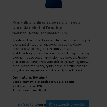
Koszulka poliestrowa sportowa
damska Malfini Destiny
Producent:
Malfini
| Kod produktu:
176
Sportowa koszulka damska idealnie nadająca się do
aktywności fizycznej i uprawiania sportu. Model
charakteryzuje się gładkim elastycznym,
szybkoschnącym materiałem. Koszulka wyróżnia się
ciasnym dopasowanym krojem po bokach. Produkt
posiada zdobne przeszycie, krótkie rękawy reglanowe
oraz lekko przedłużoną tylnią część. Materiał koszulki
przystosowany jest do sublimacji (jasne kolory).
Gramatura: 160 g/m²
Skład: 95% micro poliester, 5% elastan
Kod produktu: 176
Znakowanie od:
5
szt.
35,76 zł
szczegóły produktu
od:
netto