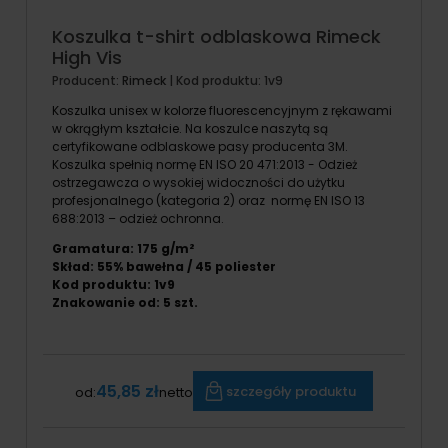
Koszulka t-shirt odblaskowa Rimeck
High Vis
Producent:
Rimeck
| Kod produktu:
1v9
Koszulka unisex w kolorze fluorescencyjnym z rękawami
w okrągłym kształcie. Na koszulce naszytą są
certyfikowane odblaskowe pasy producenta 3M.
Koszulka spełnią normę EN ISO 20 471:2013 - Odzież
ostrzegawcza o wysokiej widoczności do użytku
profesjonalnego (kategoria 2) oraz normę EN ISO 13
688:2013 – odzież ochronna.
Gramatura: 175 g/m²
Skład: 55% bawełna / 45 poliester
Kod produktu: 1v9
Znakowanie od:
5
szt.
45,85 zł
szczegóły produktu
od:
netto