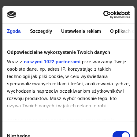
Zgoda
Szczegóły
Ustawienia reklam
O plikach c
Odpowiedzialne wykorzystanie Twoich danych
Wraz z
naszymi 1022 partnerami
przetwarzamy Twoje
osobiste dane, np. adres IP, korzystając z takich
Koszulka t-shirt męska Daiber Men's
technologii jak pliki cookie, w celu wyświetlania
Basic-T
spersonalizowanych reklam i treści, analizowania tychże,
Producent:
Daiber
| Kod produktu:
JN8008
wychodzenia naprzeciw oczekiwaniom użytkowników i
Firmowa koszulka t-shirt wykonana z naturalnej
rozwoju produktów. Masz wybór odnośnie tego, kto
bawełny organicznej. Koszulka jest bardzo cienka i
używa Twoich danych i w jakich celach to robi.
doskonale nadaje się do pracy gdzie panuje wysoka
temperatura. Ściągacze na rękawach zostały
wykończone elastanem
Jeśli wyrazisz na to zgodę, chcielibyśmy również:
Gramatura: 120 g/m²
Gromadzić dane dotyczące Twojej lokalizacji
Wybór
Skład: 100% bawełna
geograficznej z dokładnością nawet do kilku metrów
Niezbędne
zgody