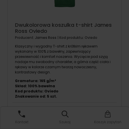
Dwukolorowa koszulka t-shirt James
Ross Oviedo
Producent:
James Ross
| Kod produktu:
Oviedo
Klasyczny i wygodny T-shirt z krótkim rękawem
wykonany w 100% z bawełny, zapewniający
przewiewność i komfort noszenia. Wycięcie pod szyją
nadaje mu swobodny charakter, a górna część ciała i
rękawy w kolorze czarnym tworzą nowoczesny,
kontrastowy design.
Gramatura: 165 g/m²
Skład: 100% bawełna
Kod produktu: Oviedo
Znakowanie od:
5
szt.
30,51 zł
szczegóły produktu
od:
netto
Kontakt
Szukaj
Koszyk zapytań