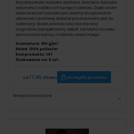
Wysokiej jakości koszulka sportowa dziecięca. Koszulka
wykonana z szybko schnącego materiału. Dzięki swoim
właściwościom koszulka jest idealna do uprawiania
aktywności sportowej. Materiał przystosowany jest do
sublimacji. Model posiada szwy boczne oraz
oryginalnie zaprojektowany dekolt. Lamówka na karku
wzmocniona taśmą z materiału wierzchniego.
Gramatura: 150 g/m²
Skład: 100% poliester
Kod produktu: 147
Znakowanie od:
5
szt.
17,45 zł
szczegóły produktu
od:
netto
Wersje kolorystyczne