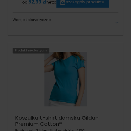
52,99 zł
szczegóły produktu
od:
netto
Wersje kolorystyczne
Produkt niedostępny
Koszulka t-shirt damska Gildan
Premium Cotton®
Producent:
Gildan
| Kod produktu:
4100L