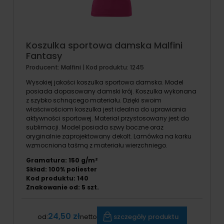
Koszulka sportowa damska Malfini
Fantasy
Producent:
Malfini
| Kod produktu:
1245
Wysokiej jakości koszulka sportowa damska. Model
posiada dopasowany damski krój. Koszulka wykonana
z szybko schnącego materiału. Dzięki swoim
właściwościom koszulka jest idealna do uprawiania
aktywności sportowej. Materiał przystosowany jest do
sublimacji. Model posiada szwy boczne oraz
oryginalnie zaprojektowany dekolt. Lamówka na karku
wzmocniona taśmą z materiału wierzchniego.
Gramatura: 150 g/m²
Skład: 100% poliester
Kod produktu: 140
Znakowanie od:
5
szt.
24,50 zł
szczegóły produktu
od:
netto