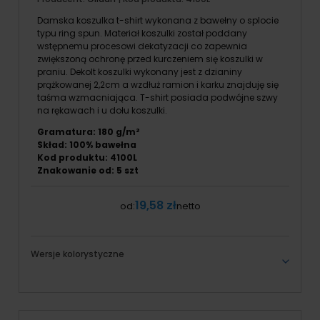
Damska koszulka t-shirt wykonana z bawełny o splocie
typu ring spun. Materiał koszulki został poddany
wstępnemu procesowi dekatyzacji co zapewnia
zwiększoną ochronę przed kurczeniem się koszulki w
praniu. Dekolt koszulki wykonany jest z dzianiny
prążkowanej 2,2cm a wzdłuż ramion i karku znajduję się
taśma wzmacniająca. T-shirt posiada podwójne szwy
na rękawach i u dołu koszulki.
Gramatura: 180 g/m²
Skład: 100% bawełna
Kod produktu: 4100L
Znakowanie od:
5
szt
19,58 zł
od:
netto
Wersje kolorystyczne