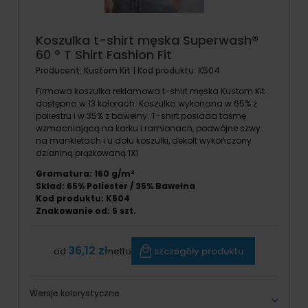
Koszulka t-shirt męska Superwash®
60 º T Shirt Fashion Fit
Producent:
Kustom Kit
| Kod produktu:
K504
Firmowa koszulka reklamowa t-shirt męska Kustom Kit
dostępna w 13 kolorach. Koszulka wykonana w 65% z
poliestru i w 35% z bawełny. T-shirt posiada taśmę
wzmacniającą na karku i ramionach, podwójne szwy
na mankietach i u dołu koszulki, dekolt wykończony
dzianiną prążkowaną 1X1
Gramatura: 160 g/m²
Skład: 65% Poliester / 35% Bawełna
Kod produktu: K504
Znakowanie od:
5
szt.
36,12 zł
szczegóły produktu
od:
netto
Wersje kolorystyczne