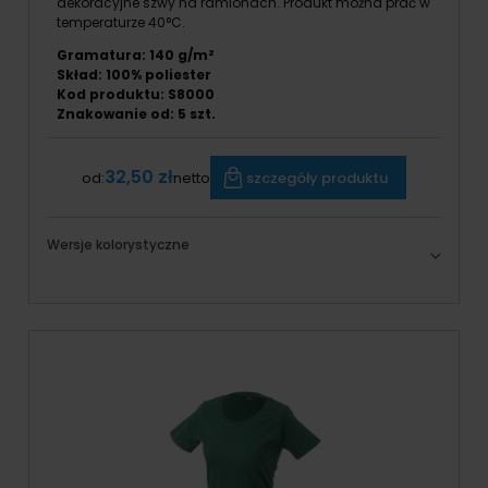
dekoracyjne szwy na ramionach. Produkt można prać w
temperaturze 40°C.
Gramatura: 140 g/m²
Skład: 100% poliester
Kod produktu: S8000
Znakowanie od:
5
szt.
32,50 zł
szczegóły produktu
od:
netto
Wersje kolorystyczne