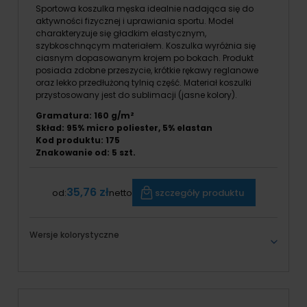
Sportowa koszulka męska idealnie nadająca się do
aktywności fizycznej i uprawiania sportu. Model
charakteryzuje się gładkim elastycznym,
szybkoschnącym materiałem. Koszulka wyróżnia się
ciasnym dopasowanym krojem po bokach. Produkt
posiada zdobne przeszycie, krótkie rękawy reglanowe
oraz lekko przedłużoną tylnią część. Materiał koszulki
przystosowany jest do sublimacji (jasne kolory).
Gramatura: 160 g/m²
Skład: 95% micro poliester, 5% elastan
Kod produktu: 175
Znakowanie od: 5 szt.
35,76 zł
szczegóły produktu
od:
netto
Wersje kolorystyczne