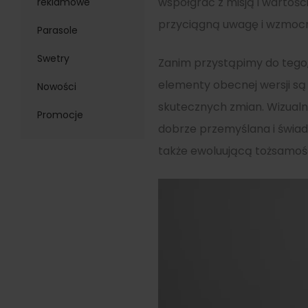
współgrać z misją i wartości
reklamowe
przyciągną uwagę i wzmocn
Parasole
Swetry
Zanim przystąpimy do tego
elementy obecnej wersji są
Nowości
skutecznych zmian. Wizualn
Promocje
dobrze przemyślana i świad
także ewoluującą tożsamość f