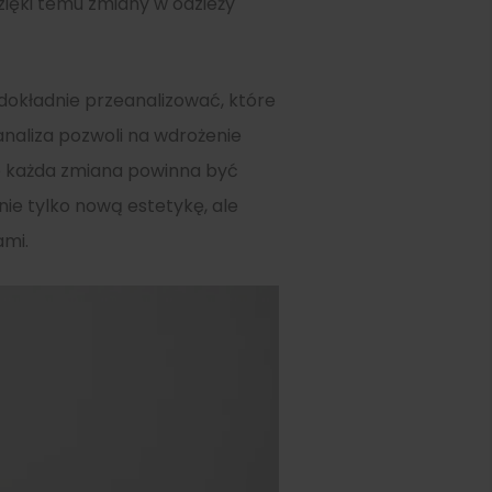
Dzięki temu zmiany w odzieży
 dokładnie przeanalizować, które
naliza pozwoli na wdrożenie
go każda zmiana powinna być
ie tylko nową estetykę, ale
ami.