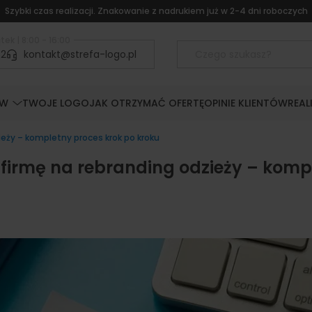
Szybki czas realizacji. Znakowanie z nadrukiem już w 2-4 dni roboczych
tek | 8:00 - 16:00
52
kontakt@strefa-logo.pl
ÓW
TWOJE LOGO
JAK OTRZYMAĆ OFERTĘ
OPINIE KLIENTÓW
REAL
eży – kompletny proces krok po kroku
firmę na rebranding odzieży – komp