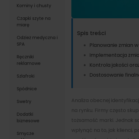
Kominy i chusty
Czapki szyte na
miarę
Spis treści
Odzież medyczna i
SPA
Planowanie zmian w 
Implementacja zmia
Ręczniki
reklamowe
Kontrola jakości or
Dostosowanie finaln
Szlafroki
Spódnice
Analiza obecnej identyfikac
Swetry
na rynku. Firmy często skupi
Dodatki
tożsamość marki. Jednak s
biznesowe
wpłynąć na to, jak klienci,
Smycze