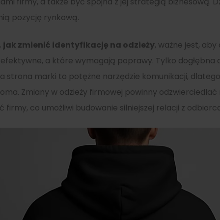
ami firmy, a także być spójna z jej strategią biznesową. 
ią pozycję rynkową.
,
jak zmienić identyfikację na odzieży
, ważne jest, aby
 efektywne, a które wymagają poprawy. Tylko dogłębna a
a strona marki to potężne narzędzie komunikacji, dlate
oma. Zmiany w odzieży firmowej powinny odzwierciedlać n
irmy, co umożliwi budowanie silniejszej relacji z odbiorc