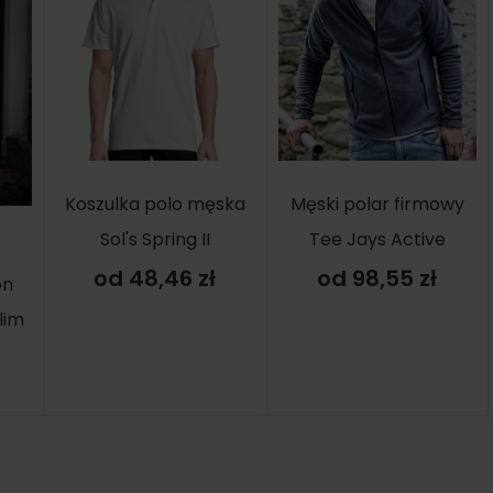
Koszulka polo męska
Męski polar firmowy
Sol's Spring II
Tee Jays Active
od 48,46 zł
od 98,55 zł
on
lim