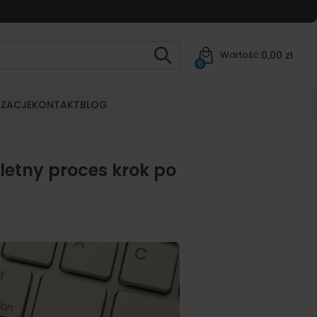
0,00 zł
Wartość:
0
IZACJE
KONTAKT
BLOG
letny proces krok po