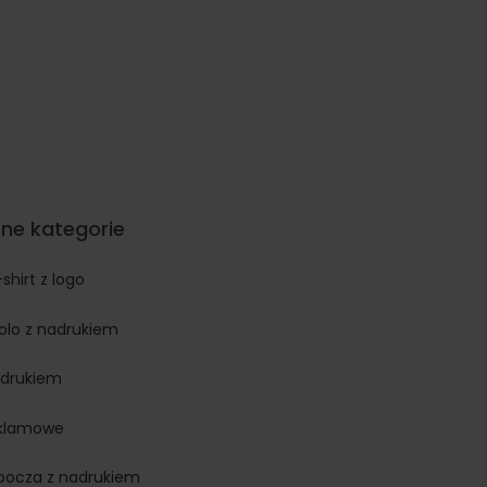
ne kategorie
-shirt z logo
polo z nadrukiem
adrukiem
eklamowe
obocza z nadrukiem