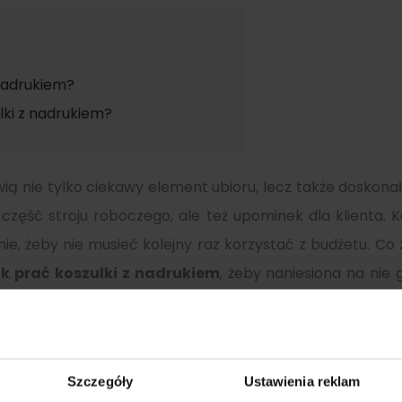
 nadrukiem?
lki z nadrukiem?
wią nie tylko ciekawy element ubioru, lecz także doskon
część stroju roboczego, ale też upominek dla klienta. K
ie, żeby nie musieć kolejny raz korzystać z budżetu. Co
k prać koszulki z nadrukiem
, żeby naniesiona na nie
stetycznie? O tym dowiesz się z naszego artykułu.
rukiem?
Szczegóły
Ustawienia reklam
az nadrukowanej na niej grafiki nie wystarczy, żeby c