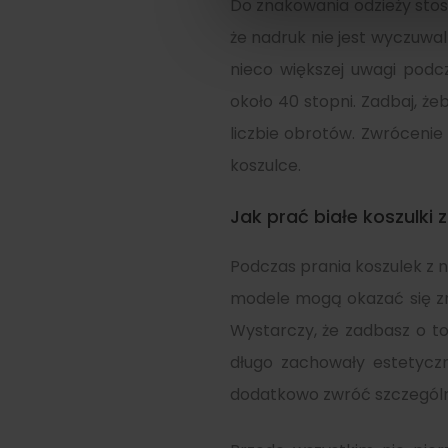
Do znakowania odzieży stosu
że nadruk nie jest wyczuw
nieco większej uwagi podc
około 40 stopni. Zadbaj, że
liczbie obrotów. Zwrócenie
koszulce.
Jak prać białe koszulki
Podczas prania koszulek z 
modele mogą okazać się zn
Wystarczy, że zadbasz o to,
długo zachowały estetyc
dodatkowo zwróć szczególną