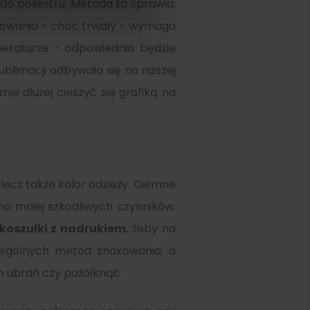
do poliestru. Metoda ta sprawia,
akowania - choć trwały - wymaga
peraturze - odpowiednia będzie
imacji odbywało się na niższej
ie dłużej cieszyć się grafiką na
ecz także kolor odzieży. Ciemne
a mniej szkodliwych czynników.
 koszulki z nadrukiem
, żeby na
ególnych metod znakowania, a
h ubrań czy pożółknąć.