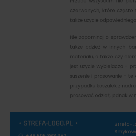
Przede wszystkim nie pier
czerwonych, które często fa
także użycie odpowiedniego 
Nie zapominaj o sprawdzen
także odzież w innych ba
materiału, a także czy ele
jest użycie wybielacza - p
suszenie i prasowanie - te
przypadku koszulek z nadruk
prasować odzież, jednak w mi
Strefa-L
Smykowsk
+48 505 868 352