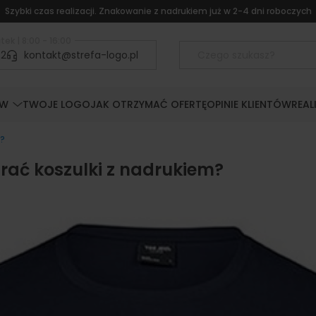
Szybki czas realizacji. Znakowanie z nadrukiem już w 2-4 dni roboczych
tek | 8:00 - 16:00
52
kontakt@strefa-logo.pl
ÓW
TWOJE LOGO
JAK OTRZYMAĆ OFERTĘ
OPINIE KLIENTÓW
REAL
m?
rać koszulki z nadrukiem?