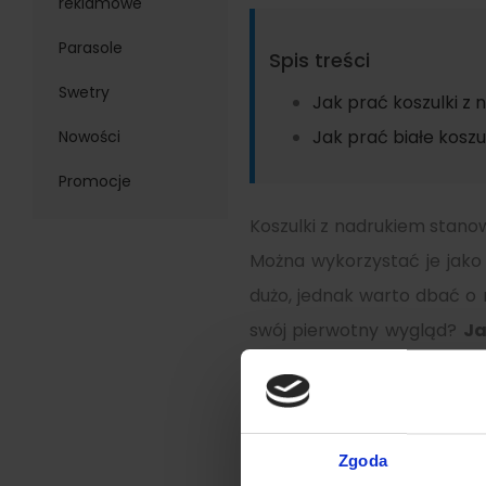
reklamowe
Parasole
Spis treści
Swetry
Jak prać koszulki z
Jak prać białe koszu
Nowości
Promocje
Koszulki z nadrukiem stano
Można wykorzystać je jako 
dużo, jednak warto dbać o n
swój pierwotny wygląd?
Ja
strój pracownika wyglądał e
Jak prać koszulki z nad
Zgoda
Wysoka jakość koszulki or