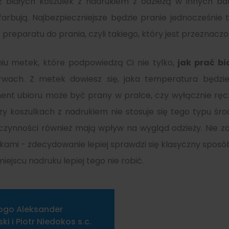
z białych koszulek z nadrukiem z odzieżą w innych b
rbują. Najbezpieczniejsze będzie pranie jednocześnie ty
preparatu do prania, czyli takiego, który jest przeznaczo
iu metek, które podpowiedzą Ci nie tylko,
jak prać bi
rwach. Z metek dowiesz się, jaka temperatura będz
ment ubioru może być prany w pralce, czy wyłącznie ręcz
rzy koszulkach z nadrukiem nie stosuje się tego typu śr
 czynności również mają wpływ na wygląd odzieży. Nie 
ami - zdecydowanie lepiej sprawdzi się klasyczny sposób
ejscu nadruku lepiej tego nie robić.
ogo Aleksander
i i Piotr Niedokos s.c.