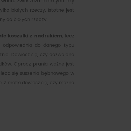
arwach, zwłaszcza czarnych czy
lko białych rzeczy. Istotne jest
ny do białych rzeczy.
ałe koszulki z nadrukiem
, lecz
ie odpowiednia do danego typu
nie. Dowiesz się, czy dozwolone
odków. Oprócz prania ważne jest
zaleca się suszenia bębnowego w
. Z metki dowiesz się, czy można