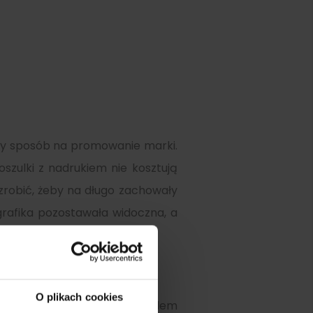
ały sposób na promowanie marki.
oszulki z nadrukiem nie kosztują
 zrobić, żeby na długo zachowały
 grafika pozostawała widoczna, a
O plikach cookies
ieszyć się estetycznym wyglądem