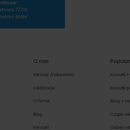
ndlowe:
ażowa 7/218
ielsko Biała
O nas
Popular
Metody Znakowania
Koszulki t
Lokalizacje
Koszulki 
O firmie
Bluzy z n
Blog
Czapki r
Kontakt
Odzież r