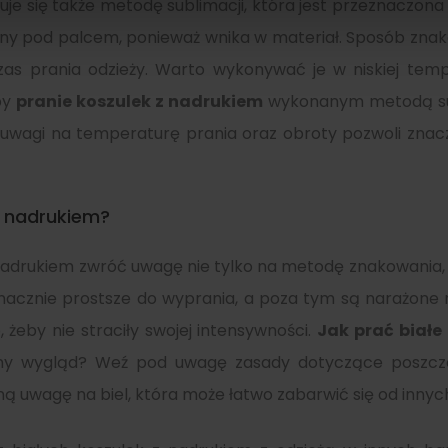
je się także metodę sublimacji, która jest przeznaczona 
alny pod palcem, ponieważ wnika w materiał. Sposób zn
zas prania odzieży. Warto wykonywać je w niskiej tem
by
pranie koszulek z nadrukiem
wykonanym metodą subl
 uwagi na temperaturę prania oraz obroty pozwoli znaczn
 z nadrukiem?
nadrukiem zwróć uwagę nie tylko na metodę znakowania, l
acznie prostsze do wyprania, a poza tym są narażone n
 żeby nie straciły swojej intensywności.
Jak prać białe
zny wygląd? Weź pod uwagę zasady dotyczące poszcz
 uwagę na biel, która może łatwo zabarwić się od innyc