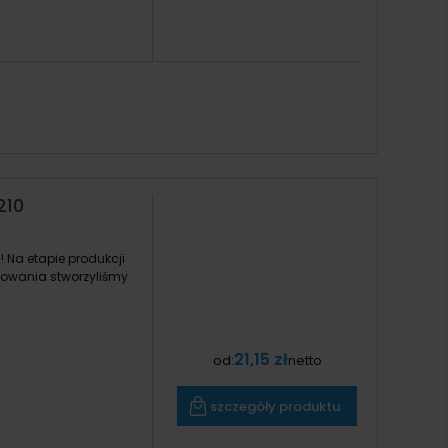
210
Na etapie produkcji
kowania stworzyliśmy
21,15 zł
od:
netto
szczegóły produktu