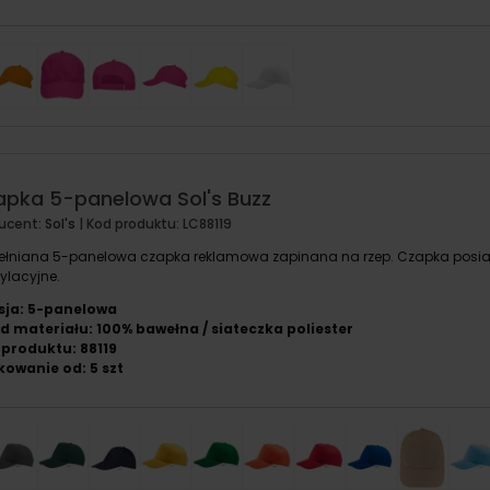
apka 5-panelowa Sol's Buzz
ucent:
Sol's
| Kod produktu:
LC88119
łniana 5-panelowa czapka reklamowa zapinana na rzep. Czapka posiad
ylacyjne.
sja: 5-panelowa
d materiału: 100% bawełna / siateczka poliester
produktu: 88119
owanie od: 5 szt