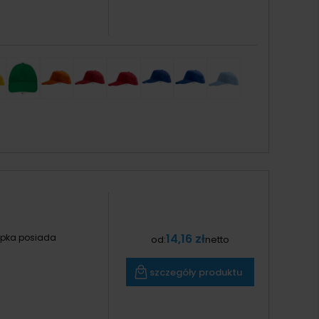
14,16 zł
apka posiada
od:
netto
szczegóły produktu