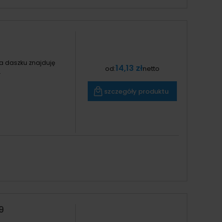
a daszku znajduję
14,13 zł
od:
netto
.
szczegóły produktu
9