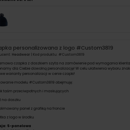
apka personalizowana z logo #Custom3819
ucent:
Headwear
| Kod produktu:
#Custom3819
amowa czapka z daszkiem szyta na zamówienie pod wymagania klienta! 
namy dla Ciebie dowolną personalizację! W celu ułatwienia wyboru zna
we warianty personalizacji w cenie czapki!
owanie modelu #Custom3819 obejmuję:
uk taśm przeciwpotnych i maskujących
t na daszku
blimowany panel z grafiką na froncie
tka z logo w środku
sja: 5-panelowa