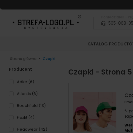
Poniedziałek - Pią
505-868-3
KATALOG PRODUKT
Strona główna
Czapki
Producent
Czapki - Strona 5
Adler
(6)
Atlantis
(6)
Cz
Prod
Beechfield
(13)
6-pa
zapi
Flexfit
(4)
Wer
Headwear
(42)
Mate