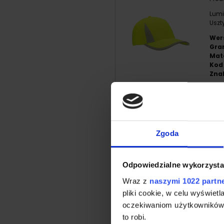
Lumi
Uszt
Wer
Gra
Mate
Kod
Znak
Zgoda
Cz
Odpowiedzialne wykorzysta
Prod
Wraz z
naszymi 1022 partn
Prak
pliki cookie, w celu wyświet
górn
oczekiwaniom użytkowników i
Wer
to robi.
Gra