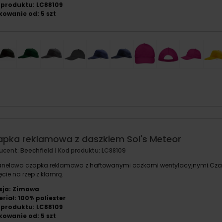
 produktu: LC88109
owanie od: 5 szt
apka reklamowa z daszkiem Sol's Meteor
ucent:
Beechfield
| Kod produktu:
LC88109
nelowa czapka reklamowa z haftowanymi oczkami wentylacyjnymi.Cz
ęcie na rzep z klamrą.
sja: Zimowa
riał: 100% poliester
 produktu: LC88109
owanie od: 5 szt