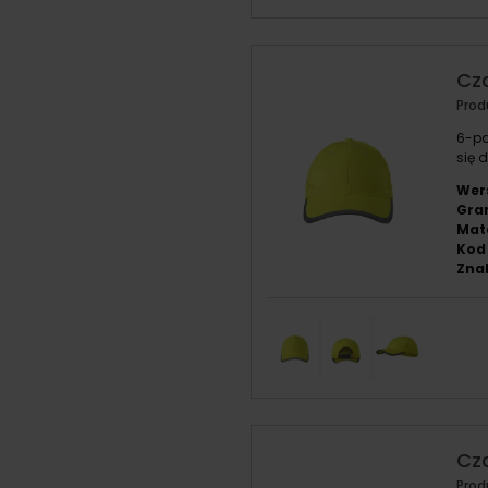
Cz
Prod
6-pa
się 
Wer
Gra
Mate
Kod
Znak
Cz
Prod