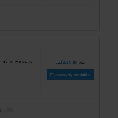
12,20 zł
a 2 obszyte otwory
od:
netto
szczegóły produktu