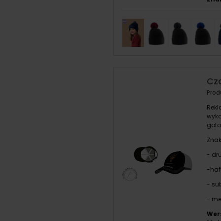
Cz
Prod
Rekl
wyko
goto
Znak
- dr
-haf
- su
- me
Wer