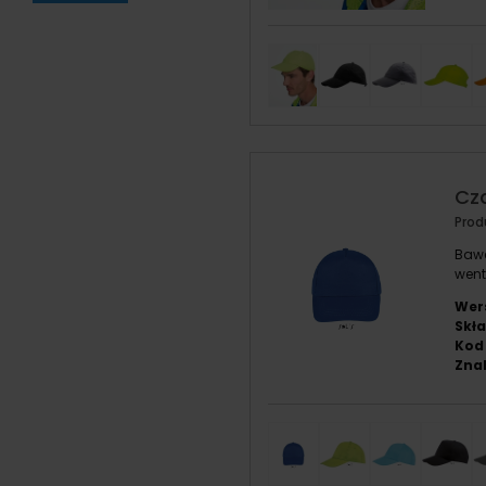
Cz
Prod
Bawe
went
Wer
Skła
Kod 
Znak