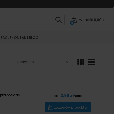
0,00 zł
Wartość:
0
IZACJE
KONTAKT
BLOG
13,96 zł
apka posiada
od:
netto
szczegóły produktu