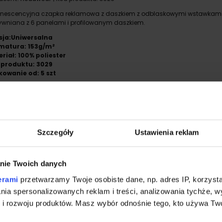
nescencyjna czapka reklamowa z daszkiem z odblaskowymi wstawkami
ywniana z 6 panelami i profilowanym daszkiem.
sja:Uniwersalna
matura: 153g/m²
riał: 100% poliester
 produktu: 3029
owanie od: 5 szt
Szczegóły
Ustawienia reklam
apka polarowa odblaskowa 5V9
nie Twoich danych
ucent:
Rimeck
| Kod produktu:
5v9
erami
przetwarzamy Twoje osobiste dane, np. adres IP, korzystaj
tyczna czapka i komin 2 w 1 w kolorze fluorescencyjnym. Możliwość ściąg
lania spersonalizowanych reklam i treści, analizowania tychże,
ej części czapki. Wykończenie antypilingowe na wewnętrznej stronie.
 rozwoju produktów. Masz wybór odnośnie tego, kto używa Twoi
sja:Uniwersalna
matura: 240g/m²