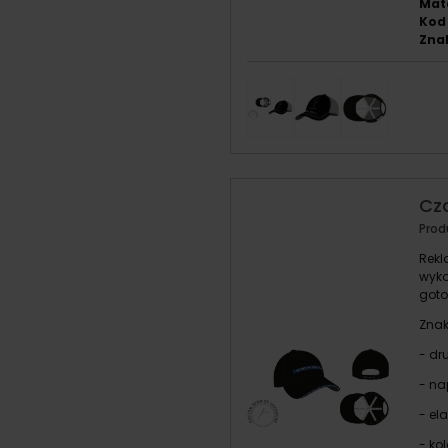
Mate
Kod
Znak
Cz
Prod
Rekl
wyko
goto
Znak
- dr
- na
- el
- ko