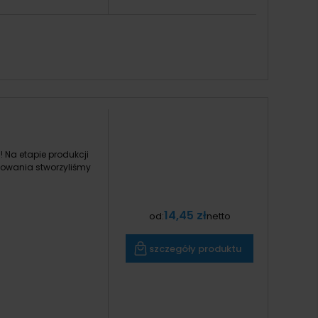
Na etapie produkcji
kowania stworzyliśmy
14,45 zł
od:
netto
szczegóły produktu