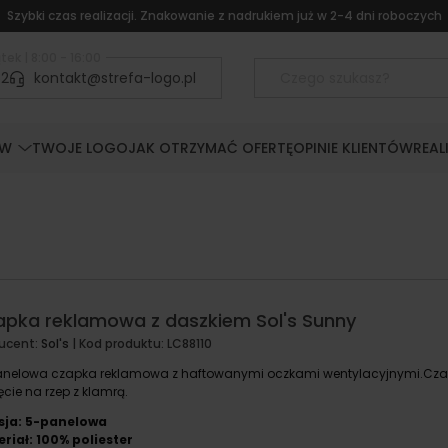
Szybki czas realizacji. Znakowanie z nadrukiem już w 2-4 dni roboczych
tek | 8:00 - 16:00
52
kontakt@strefa-logo.pl
ÓW
TWOJE LOGO
JAK OTRZYMAĆ OFERTĘ
OPINIE KLIENTÓW
REAL
apka reklamowa z daszkiem Sol's Sunny
ucent:
Sol's
| Kod produktu:
LC88110
nelowa czapka reklamowa z haftowanymi oczkami wentylacyjnymi.Cz
ęcie na rzep z klamrą.
sja: 5-panelowa
riał: 100% poliester