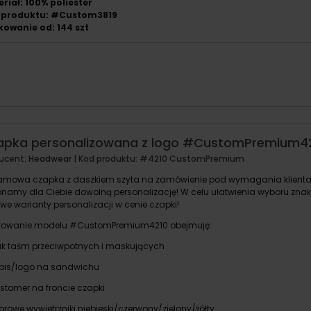
riał: 100% poliester
 produktu: #Custom3819
owanie od: 144 szt
apka personalizowana z logo #CustomPremium4
ucent:
Headwear
| Kod produktu:
#4210 CustomPremium
amowa czapka z daszkiem szyta na zamówienie pod wymagania klienta! 
namy dla Ciebie dowolną personalizację! W celu ułatwienia wyboru zna
we warianty personalizacji w cenie czapki!
owanie modelu #CustomPremium4210 obejmuję:
uk taśm przeciwpotnych i maskujących
pis/logo na sandwichu
astomer na froncie czapki
lorowe wywietrzniki niebieski/czerwony/zielony/żółty