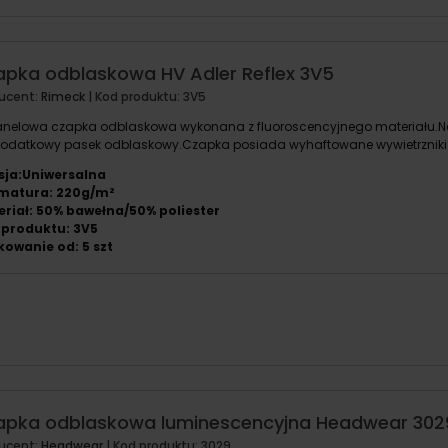
apka odblaskowa HV Adler Reflex 3V5
ucent:
Rimeck
| Kod produktu:
3V5
nelowa czapka odblaskowa wykonana z fluoroscencyjnego materiału.N
dodatkowy pasek odblaskowy.Czapka posiada wyhaftowane wywietrzniki
sja:Uniwersalna
matura: 220g/m²
riał: 50% bawełna/50% poliester
 produktu: 3V5
owanie od: 5 szt
apka odblaskowa luminescencyjna Headwear 302
ucent:
Headwear
| Kod produktu:
3029