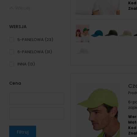
Kod
Więcej
Znak
WERSJA
5-PANELOWA
(23)
6-PANELOWA
(31)
INNA
(13)
Cena
Cz
Prod
6-pa
zapi
Wer
Mate
Kod
Filtruj
Znak