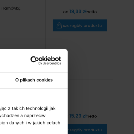
 i lamówką.
18,33 zł
od:
netto
szczegóły produktu
O plikach cookies
ąc z takich technologii jak
nięcia sznurkiem
15,23 zł
 wychodzenia naprzeciw
od:
netto
ch danych i w jakich celach
szczegóły produktu