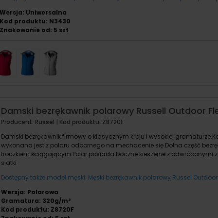
Wersja: Uniwersalna
Kod produktu: N3430
Znakowanie od: 5 szt
Damski bezrękawnik polarowy Russell Outdoor Fle
Producent:
Russel
| Kod produktu:
Z8720F
Damski bezrękawnik firmowy o klasycznym kroju i wysokiej gramaturze.K
wykonana jest z polaru odpornego na mechacenie się.Dolna część bezr
troczkiem ściągającym.Polar posiada boczne kieszenie z odwróconymi 
siatki
Dostępny także model męski: Męski bezrękawnik polarowy Russel Outdoor 
Wersja: Polarowa
Gramatura: 320g/m²
Kod produktu: Z8720F