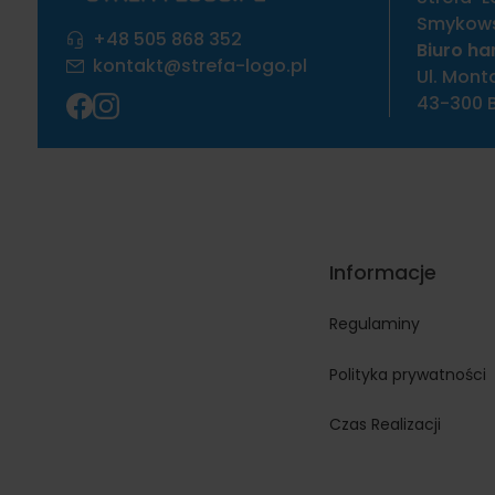
Smykowsk
+48 505 868 352
Biuro ha
kontakt@strefa-logo.pl
Ul. Mont
43-300 B
Informacje
Regulaminy
Polityka prywatności
Czas Realizacji