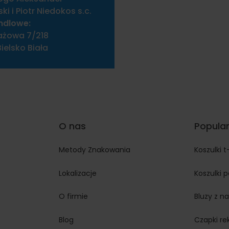
i i Piotr Niedokos s.c.
ndlowe:
ażowa 7/218
ielsko Biała
O nas
Popular
Metody Znakowania
Koszulki t
Lokalizacje
Koszulki 
O firmie
Bluzy z n
Blog
Czapki r