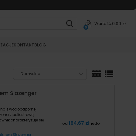
0,00 zł
Wartość:
0
IZACJE
KONTAKT
BLOG
rem Slazenger
ana z wodoodpornej
ona z poliestrowej
awnik charakteryzuje się
184,67 zł
od:
netto
pturem Slazenger