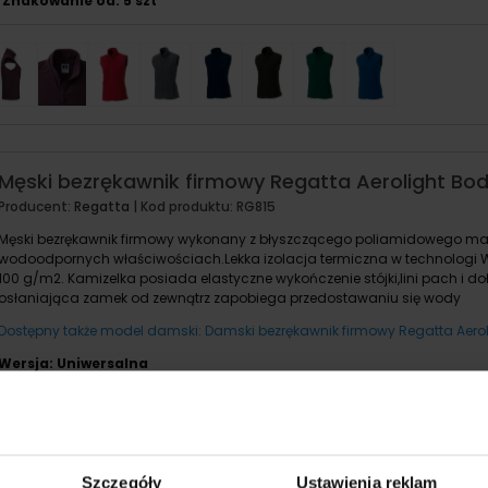
Znakowanie od: 5 szt
Męski bezrękawnik firmowy Regatta Aerolight B
Producent:
Regatta
| Kod produktu:
RG815
Męski bezrękawnik firmowy wykonany z błyszczącego poliamidowego mat
wodoodpornych właściwościach.Lekka izolacja termiczna w technologi 
100 g/m2. Kamizelka posiada elastyczne wykończenie stójki,lini pach i do
osłaniająca zamek od zewnątrz zapobiega przedostawaniu się wody
Dostępny także model damski: Damski bezrękawnik firmowy Regatta Aero
Wersja: Uniwersalna
Kod produktu: RG815
Znakowanie od: 5 szt
Szczegóły
Ustawienia reklam