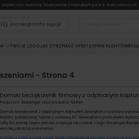
Szybki czas realizacji. Znakowanie z nadrukiem już w 2-4 dni roboczych
tek | 8:00 - 16:00
52
kontakt@strefa-logo.pl
ÓW
TWOJE LOGO
JAK OTRZYMAĆ OFERTĘ
OPINIE KLIENTÓW
REAL
eszeniami - Strona 4
Damski bezrękawnik firmowy z odpinanym kaptu
Producent:
Slazenger
| Kod produktu:
N3430
Damski bezrękawnik z odpinanym kapturem.Zewnętrzna warstwa wykon
tkaniny poliestrowej Taslon z warstwą AC.Wewnętrzna podszewka wytworz
tafty.Na dolnej części pleców znajduje się nadruk z logo Slazenger.Bezręk
wysoką jakością wykonania.
Dostępny także model męski: Męski bezrękawnik firmowy z odpinanym ka