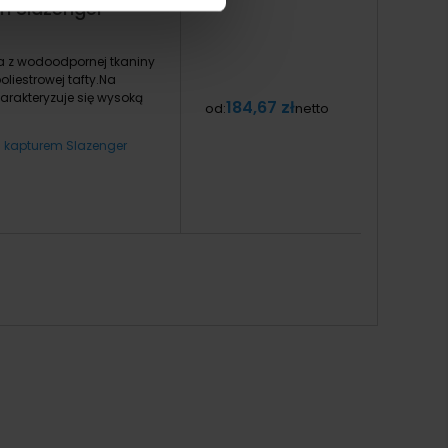
m Slazenger
 z wodoodpornej tkaniny
liestrowej tafty.Na
arakteryzuje się wysoką
184,67 zł
od:
netto
 kapturem Slazenger