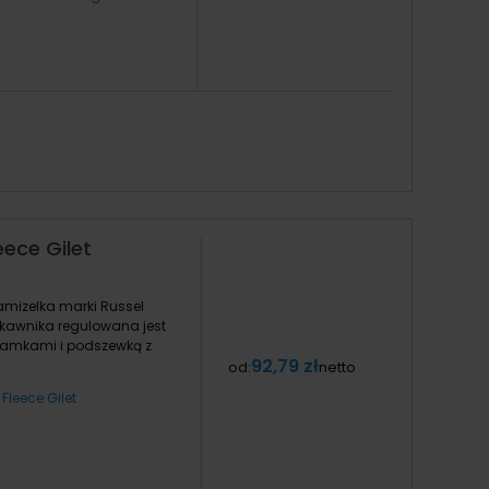
ece Gilet
amizelka marki Russel
ękawnika regulowana jest
zamkami i podszewką z
92,79 zł
od:
netto
Fleece Gilet