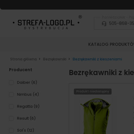
Poniedziałek - Pią
505-868-3
KATALOG PRODUKT
Strona główna
Bezrękawniki
Bezrękawniki z kieszeniami
Producent
Bezrękawniki z ki
Daiber
(6)
Produkt niedostępny
Nimbus
(4)
Regatta
(9)
Result
(6)
Sol's
(12)