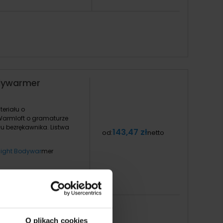
odywarmer
eriału o
Warmloft o gramaturze
łu bezrękawnika. Listwa
143,47 zł
od:
netto
light Bodywar
mer
O plikach cookies