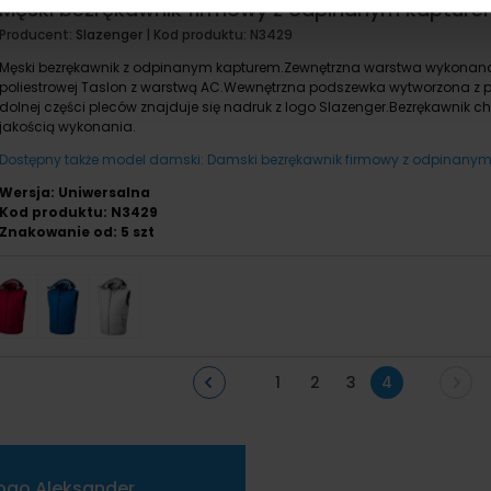
Męski bezrękawnik firmowy z odpinanym kapture
Producent:
Slazenger
| Kod produktu:
N3429
Męski bezrękawnik z odpinanym kapturem.Zewnętrzna warstwa wykonana
poliestrowej Taslon z warstwą AC.Wewnętrzna podszewka wytworzona z po
dolnej części pleców znajduje się nadruk z logo Slazenger.Bezrękawnik ch
jakością wykonania.
Dostępny także model damski: Damski bezrękawnik firmowy z odpinanym
Wersja: Uniwersalna
Kod produktu: N3429
Znakowanie od: 5 szt
1
2
3
4
ogo Aleksander