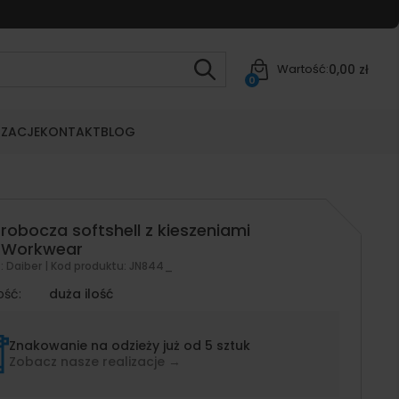
0,00 zł
Wartość:
0
IZACJE
KONTAKT
BLOG
 robocza softshell z kieszeniami
 Workwear
t:
Daiber
| Kod produktu:
JN844_
ość:
duża ilość
Znakowanie na odzieży już od 5 sztuk
Zobacz nasze realizacje →