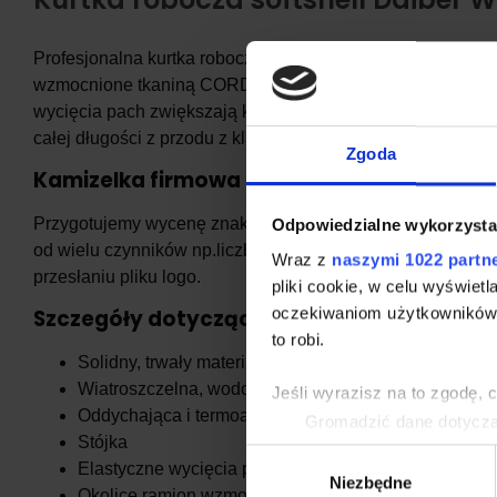
Profesjonalna kurtka robocza wykonana z solidnego i trwałe
wzmocnione tkaniną CORDURA®. Zamek na całej długości 
wycięcia pach zwiększają komfort użytkowania. Elementy 
całej długości z przodu z klapą sztormową.
Zgoda
Kamizelka firmowa z logo.
Przygotujemy wycenę znakowania kurtek Twoim logo firmo
Odpowiedzialne wykorzysta
od wielu czynników np.liczby kolorów, powierzchni oraz te
Wraz z
naszymi 1022 partn
przesłaniu pliku logo.
pliki cookie, w celu wyświet
oczekiwaniom użytkowników i
Szczegóły dotyczące produktu:
to robi.
Solidny, trwały materiał soft shell
Wiatroszczelna, wodoodporna (do 2000 mm słupa wo
Jeśli wyrazisz na to zgodę, 
Oddychająca i termoaktywna (2000 g/m²/24 h)]
Gromadzić dane dotycząc
Stójka
Identyfikować Twoje urzą
Wybór
wirtualny odcisk palca)
Elastyczne wycięcia pach
Niezbędne
zgody
Dowiedz się więcej odnośnie
Okolice ramion wzmocnione tkaniną CORDURA®