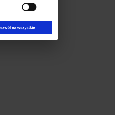
j chwili.
ołecznościowe i analizować
artnerom społecznościowym,
ezwól na wszystkie
anymi od Ciebie lub