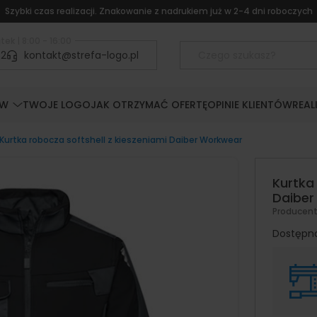
Szybki czas realizacji. Znakowanie z nadrukiem już w 2-4 dni roboczych
tek | 8:00 - 16:00
52
kontakt@strefa-logo.pl
ÓW
TWOJE LOGO
JAK OTRZYMAĆ OFERTĘ
OPINIE KLIENTÓW
REAL
Kurtka robocza softshell z kieszeniami Daiber Workwear
Kurtka
Daiber
Producen
Dostępn