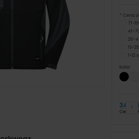
*
Cena zal
71-10
41-70
26-40
13-25
1-12 s
Kolor:
349,75
Cena brut
Workwear