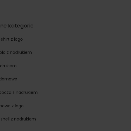
ne kategorie
-shirt z logo
polo z nadrukiem
adrukiem
eklamowe
obocza z nadrukiem
rmowe z logo
ftshell z nadrukiem