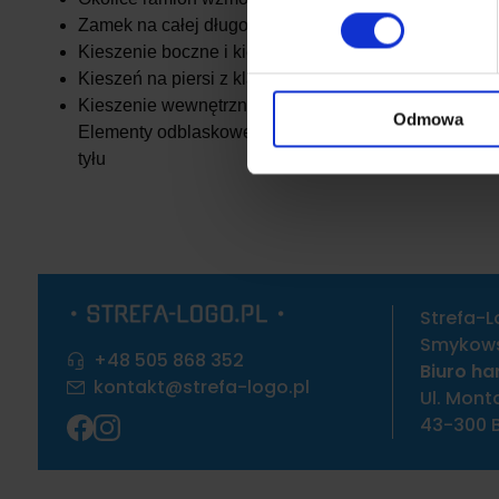
szczegółów
. W Deklaracji 
Zamek na całej długości z przodu z klapą sztormową
Kieszenie boczne i kieszeń na klatce piersiowej, z
Wykorzystujemy pliki cookie 
Kieszeń na piersi z klapką
ruch w naszej witrynie. Inf
Kieszenie wewnętrzne
Odmowa
reklamowym i analitycznym. 
Elementy odblaskowe (bez funkcji ochronnych/bez śr
uzyskanymi podczas korzysta
tyłu
Strefa-L
Smykowsk
+48 505 868 352
Biuro ha
kontakt@strefa-logo.pl
Ul. Mont
43-300 B