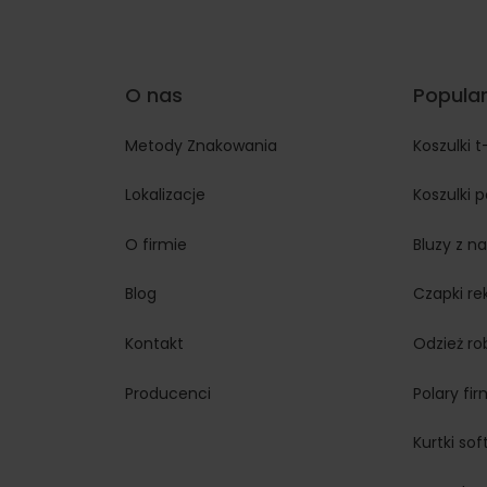
O nas
Popular
Metody Znakowania
Koszulki t
Lokalizacje
Koszulki 
O firmie
Bluzy z n
Blog
Czapki r
Kontakt
Odzież r
Producenci
Polary fi
Kurtki so