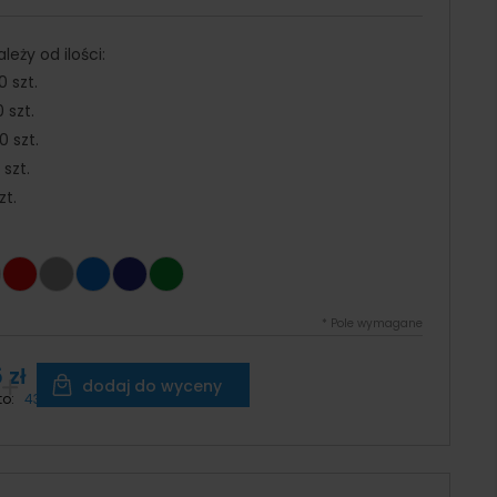
eży od ilości:
0 szt.
 szt.
 szt.
 szt.
zt.
*
Pole wymagane
 zł
dodaj do wyceny
to:
430,19 zł