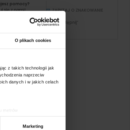
ujesz pomocy?
j się z nami!
ZAPYTAJ O ZNAKOWANIE
868-352
„Udostępnij”
akt@strefa-logo.pl
O plikach cookies
ąc z takich technologii jak
 wychodzenia naprzeciw
ch danych i w jakich celach
ku metrów
(fingerprinting, czyli
Marketing
sne preferencje w
sekcji